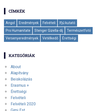
CÍMKÉK
Angol
Eredmények
Felvételi
Ifjú kutató
Pro Humanitate
Stenger Gizella-díj
Természetfotó
Versenyeredmények
Vetélkedő
Érettségi
KATEGÓRIÁK
About
Alapítvány
Beiskolázás
Erasmus +
Érettségi
Felvételi
Felvételi 2020
Gimi Est