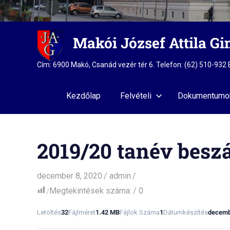
Skip
Makói József Attila G
to
content
Cím: 6900 Makó, Csanád vezér tér 6. Telefon: (62) 510-93
Kezdőlap
Felvételi
Dokumentumo
2019/20 tanév besz
december 8, 2020
admin
Megtekintések száma:
0
Letöltés
32
Fájlméret
1.42 MB
Fájlok Száma
1
Dátumkészítés
decemb