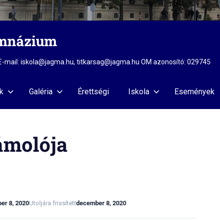
imnázium
2 E-mail: iskola@jagma.hu, titkarsag@jagma.hu OM azonosító: 029745
k
Galéria
Érettségi
Iskola
Események
ámolója
er 8, 2020
Utoljára frissített
december 8, 2020