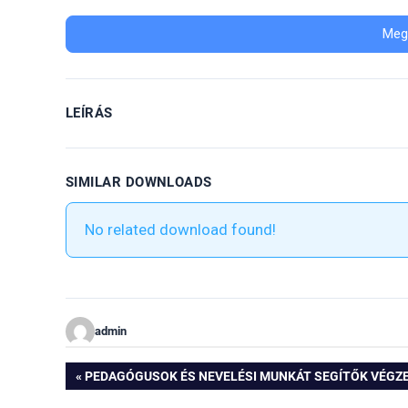
Meg
LEÍRÁS
SIMILAR DOWNLOADS
No related download found!
admin
Bejegyzés
PREVIOUS
PEDAGÓGUSOK ÉS NEVELÉSI MUNKÁT SEGÍTŐK VÉGZE
POST: