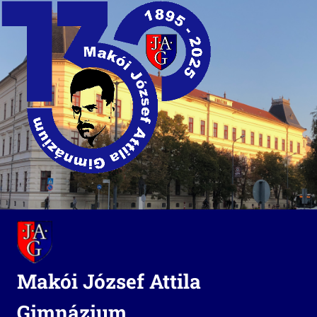
Skip
to
content
Makói József Attila
Gimnázium