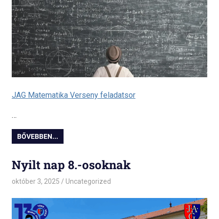
JAG Matematika Verseny feladatsor
…
BŐVEBBEN...
Nyilt nap 8.-osoknak
október 3, 2025
admin
Uncategorized