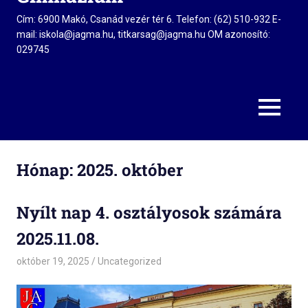
Cím: 6900 Makó, Csanád vezér tér 6. Telefon: (62) 510-932 E-
mail: iskola@jagma.hu, titkarsag@jagma.hu OM azonosító:
029745
MENU
Hónap:
2025. október
Nyílt nap 4. osztályosok számára
2025.11.08.
október 19, 2025
admin
Uncategorized