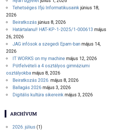
Nyári ügyelet
július 1, 2026
Tehetséges Ifjú Informatikusaink
június 18,
2026
Beiratkozás
június 8, 2026
Határtalanul! HAT-KP-1-2025/1-000613
május
26, 2026
JAG infósok a szegedi Epam-ban
május 14,
2026
IT WORKS on my machine
május 12, 2026
Pótfelvételi a 4 osztályos gimnáziumi
osztályokba
május 8, 2026
Beiratkozás 2026.
május 8, 2026
Ballagás 2026
május 3, 2026
Digitális kultúra sikereink
május 3, 2026
ARCHÍVUM
2026. július
(1)