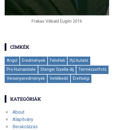
Frakas Vilibald Eugén 2016
CÍMKÉK
Angol
Eredmények
Felvételi
Ifjú kutató
Pro Humanitate
Stenger Gizella-díj
Természetfotó
Versenyeredmények
Vetélkedő
Érettségi
KATEGÓRIÁK
About
Alapítvány
Beiskolázás