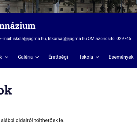
imnázium
2 E-mail: iskola@jagma.hu, titkarsag@jagma.hu OM azonosító: 029745
k
Galéria
Érettségi
Iskola
Események
rok
alábbi oldalról tölthetőek le.