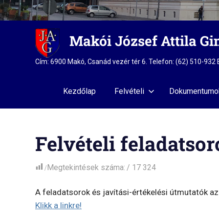
Skip
Makói József Attila G
to
content
Cím: 6900 Makó, Csanád vezér tér 6. Telefon: (62) 510-93
Kezdőlap
Felvételi
Dokumentumo
Felvételi feladatso
Megtekintések száma:
17 324
A feladatsorok és javítási-értékelési útmutatók az 
Klikk a linkre!