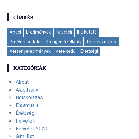
CÍMKÉK
Angol
Eredmények
Felvételi
Ifjú kutató
Pro Humanitate
Stenger Gizella-díj
Természetfotó
Versenyeredmények
Vetélkedő
Érettségi
KATEGÓRIÁK
About
Alapítvány
Beiskolázás
Erasmus +
Érettségi
Felvételi
Felvételi 2020
Gimi Est