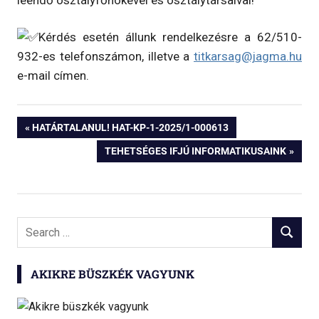
Kérdés esetén állunk rendelkezésre a 62/510-
932-es telefonszámon, illetve a
titkarsag@jagma.hu
e-mail címen.
Bejegyzés
PREVIOUS
HATÁRTALANUL! HAT-KP-1-2025/1-000613
POST:
NEXT
TEHETSÉGES IFJÚ INFORMATIKUSAINK
navigáció
POST:
Search
SEARCH
for:
AKIKRE BÜSZKÉK VAGYUNK