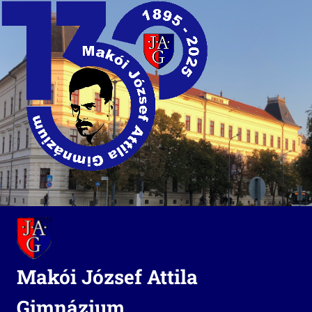
Skip
to
content
Makói József Attila
Gimnázium