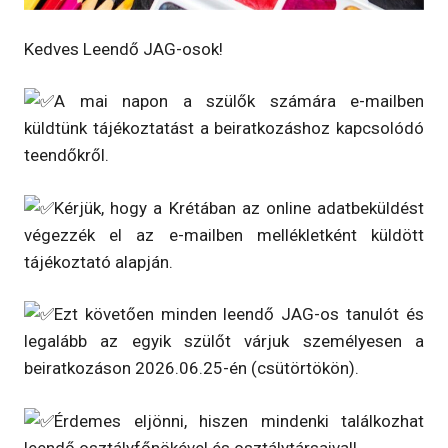
Kedves Leendő JAG-osok!
A mai napon a szülők számára e-mailben
küldtünk tájékoztatást a beiratkozáshoz kapcsolódó
teendőkről.
Kérjük, hogy a Krétában az online adatbeküldést
végezzék el az e-mailben mellékletként küldött
tájékoztató alapján.
Ezt követően minden leendő JAG-os tanulót és
legalább az egyik szülőt várjuk személyesen a
beiratkozáson 2026.06.25-én (csütörtökön).
Érdemes eljönni, hiszen mindenki találkozhat
leendő osztályfőnökével és osztálytársaival!