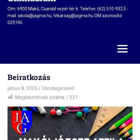
Cím: 6900 Makó, Csanád vezér tér 6. Telefon: (62) 510-932 E-
mail: iskola@jagma.hu, titkarsag@jagma.hu OM azonosító:
029745
MENU
Beiratkozás
június 8, 2026
admin
Uncategorized
Megtekintések száma:
231