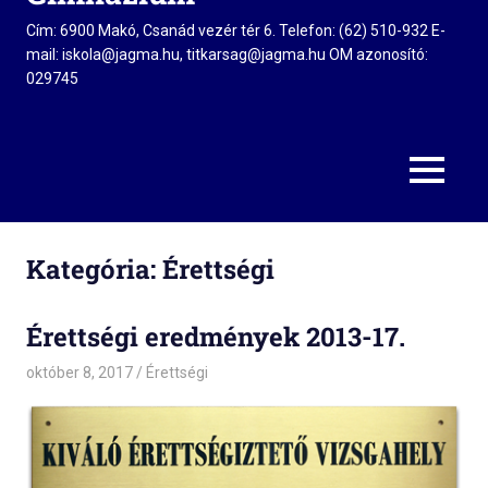
Cím: 6900 Makó, Csanád vezér tér 6. Telefon: (62) 510-932 E-
mail: iskola@jagma.hu, titkarsag@jagma.hu OM azonosító:
029745
MENU
Kategória:
Érettségi
Érettségi eredmények 2013-17.
október 8, 2017
admin
Érettségi