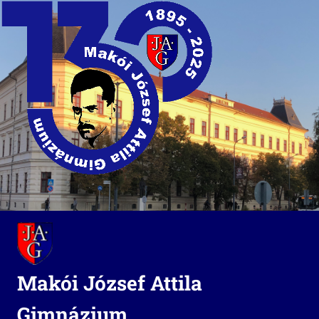
Skip
to
content
Makói József Attila
Gimnázium