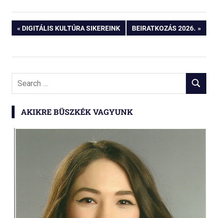
Bejegyzés
PREVIOUS
NEXT
DIGITÁLIS KULTÚRA SIKEREINK
BEIRATKOZÁS 2026.
POST:
POST:
navigáció
Search
SEARCH
for:
AKIKRE BÜSZKÉK VAGYUNK