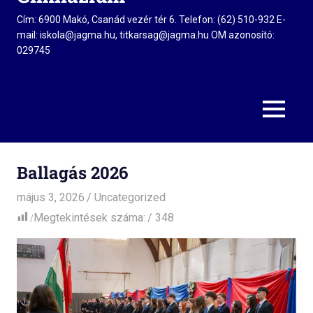
Cím: 6900 Makó, Csanád vezér tér 6. Telefon: (62) 510-932 E-
mail: iskola@jagma.hu, titkarsag@jagma.hu OM azonosító:
029745
MENU
Ballagás 2026
május 3, 2026
admin
Uncategorized
Megtekintések száma:
348