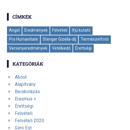
CÍMKÉK
Angol
Eredmények
Felvételi
Ifjú kutató
Pro Humanitate
Stenger Gizella-díj
Természetfotó
Versenyeredmények
Vetélkedő
Érettségi
KATEGÓRIÁK
About
Alapítvány
Beiskolázás
Erasmus +
Érettségi
Felvételi
Felvételi 2020
Gimi Est