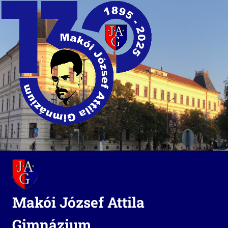
Skip
to
content
Makói József Attila
Gimnázium