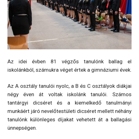
Az idei évben 81 végzős tanulónk ballag el
iskolánkból, számukra véget értek a gimnáziumi évek.
Az A osztály tanulói nyolc, a B és C osztályok diákjai
négy éven át voltak iskolánk tanulói. Számos
tantárgyi dicséret és a kiemelkedő tanulmányi
munkáért járó nevelőtestületi dicséret mellett néhány
tanulónk különleges díjakat vehetett át a ballagási
ünnepségen.