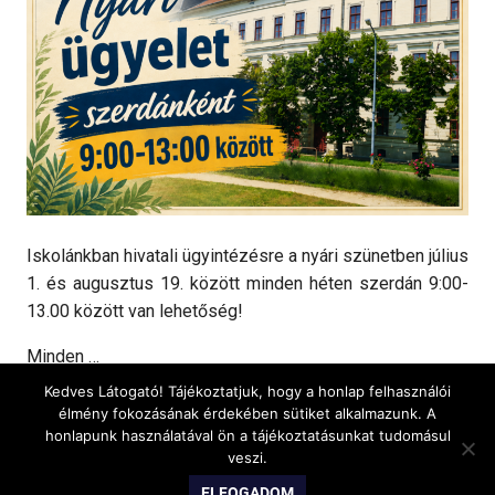
Iskolánkban hivatali ügyintézésre a nyári szünetben július
1. és augusztus 19. között minden héten szerdán 9:00-
13.00 között van lehetőség!
Minden …
Kedves Látogató! Tájékoztatjuk, hogy a honlap felhasználói
BŐVEBBEN...
élmény fokozásának érdekében sütiket alkalmazunk. A
honlapunk használatával ön a tájékoztatásunkat tudomásul
veszi.
WordPress Theme: Gridbox by ThemeZee.
ELFOGADOM