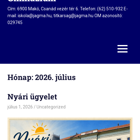
Cím: 6900 Makó, Csanád vezér tér 6. Telefon: (62) 510-932 E-
mail: iskola@jagma.hu, titkarsag@jagma.hu OM azonosító:
029745
MENU
Hónap:
2026. július
Nyári ügyelet
július 1, 2026
admin
Uncategorized