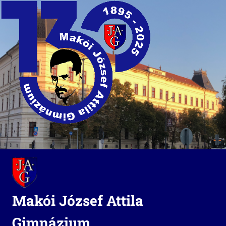
Skip
to
content
Makói József Attila
Gimnázium