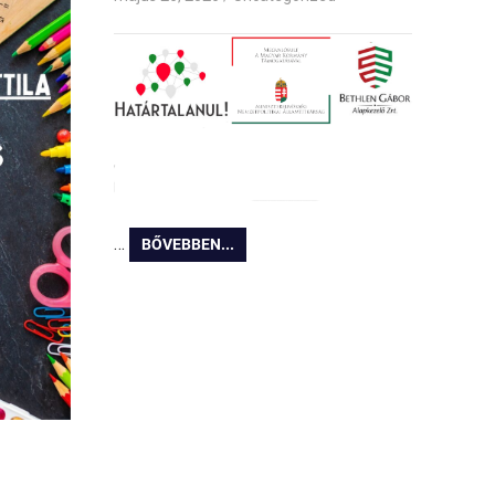
…
BŐVEBBEN...