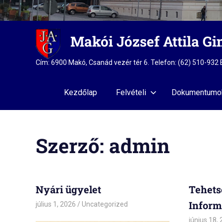
Skip
Makói József Attila G
to
content
Cím: 6900 Makó, Csanád vezér tér 6. Telefon: (62) 510-93
Kezdőlap
Felvételi
Dokumentumo
Szerző:
admin
Nyári ügyelet
Tehets
Inform
július 1, 2026
admin
Uncategorized
június 18,