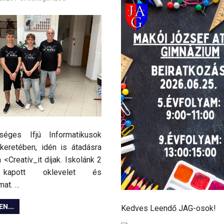
séges Ifjú Informatikusok
keretében, idén is átadásra
a <Creatív_it díjak. Iskolánk 2
 kapott oklevelet és
mat. …
N...
Kedves Leendő JAG-osok!