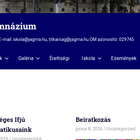
imnázium
2 E-mail: iskola@jagma.hu, titkarsag@jagma.hu OM azonosító: 029745
k
Galéria
Érettségi
Iskola
Események
éges Ifjú
Beiratkozás
atikusaink
június 8, 2026
admin
Uncategorized
 2026
admin
Uncategorized