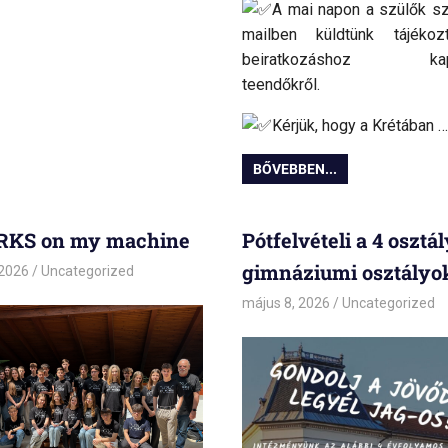
A mai napon a szülők s
mailben küldtünk tájékoz
beiratkozáshoz kapc
teendőkről.
Kérjük, hogy a Krétában …
BŐVEBBEN...
RKS on my machine
Pótfelvételi a 4 osztá
gimnáziumi osztályo
 2026
admin
Uncategorized
május 8, 2026
admin
Uncategorized