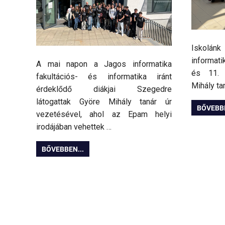
Iskolánk
informatik
A mai napon a Jagos informatika
és 11. 
fakultációs- és informatika iránt
Mihály tan
érdeklődő diákjai Szegedre
látogattak Györe Mihály tanár úr
BŐVEBBE
vezetésével, ahol az Epam helyi
irodájában vehettek …
BŐVEBBEN...