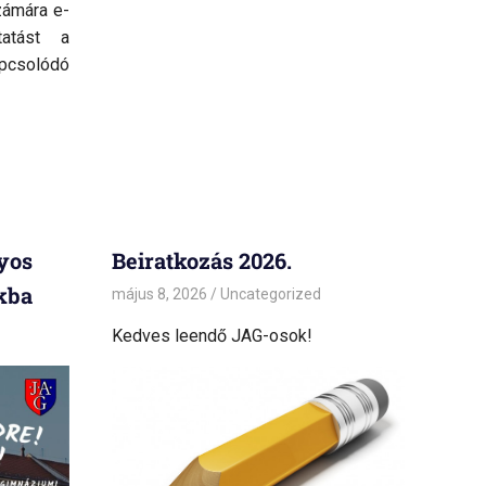
zámára e-
tatást a
solódó
lyos
Beiratkozás 2026.
kba
május 8, 2026
admin
Uncategorized
Kedves leendő JAG-osok!