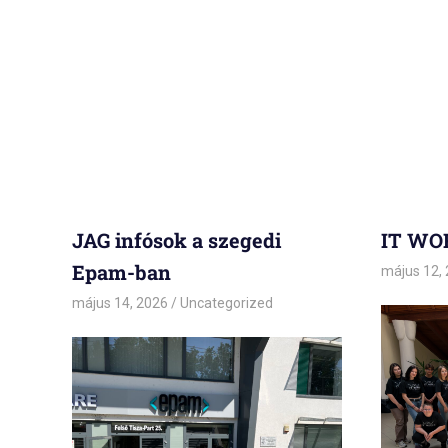
JAG infósok a szegedi
IT WO
Epam-ban
május 12,
május 14, 2026
admin
Uncategorized