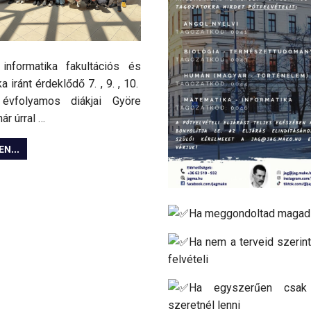
 informatika fakultációs és
a iránt érdeklődő 7. , 9. , 10.
évfolyamos diákjai Györe
ár úrral …
N...
Ha meggondoltad magad
Ha nem a terveid szerint
felvételi
Ha egyszerűen csak
szeretnél lenni