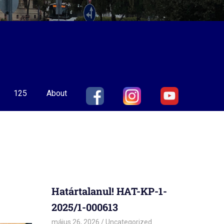
125
About
Határtalanul! HAT-KP-1-
2025/1-000613
május 26, 2026
admin
Uncategorized