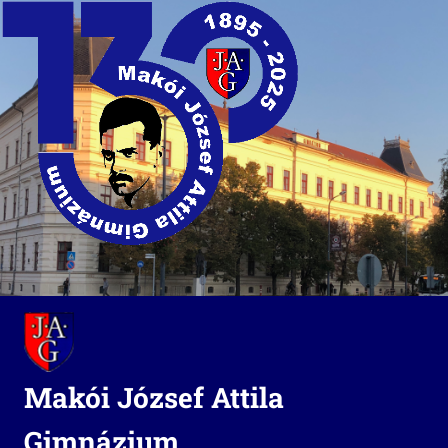
Skip
to
content
Makói József Attila
Gimnázium