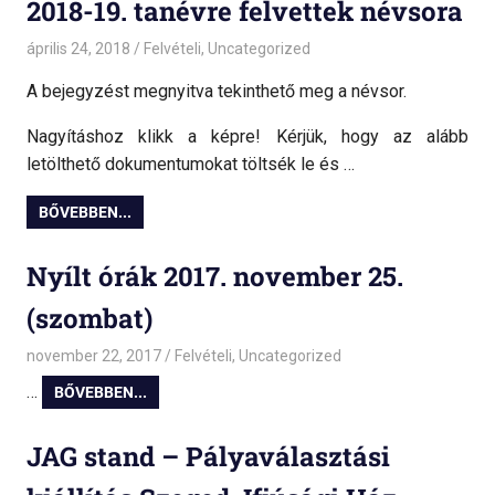
2018-19. tanévre felvettek névsora
április 24, 2018
admin
Felvételi
,
Uncategorized
A bejegyzést megnyitva tekinthető meg a névsor.
Nagyításhoz klikk a képre! Kérjük, hogy az alább
letölthető dokumentumokat töltsék le és …
BŐVEBBEN...
Nyílt órák 2017. november 25.
(szombat)
november 22, 2017
admin
Felvételi
,
Uncategorized
…
BŐVEBBEN...
JAG stand – Pályaválasztási