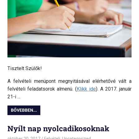
Tisztelt Szülők!
A felvételi menüpont megnyitásával elérhetővé vált a
felvételi feladatsorok almenü. (
Klikk ide
). A 2017. január
21-i …
BŐVEBBEN...
Nyílt nap nyolcadikosoknak
október 20, 2017
admin
Felvételi
,
Uncategorized