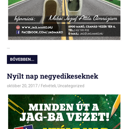
…
BŐVEBBEN...
Nyílt nap negyedikeseknek
október 20, 2017
admin
Felvételi
,
Uncategorized