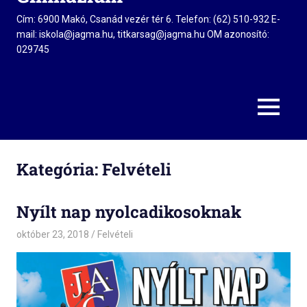
Cím: 6900 Makó, Csanád vezér tér 6. Telefon: (62) 510-932 E-
mail: iskola@jagma.hu, titkarsag@jagma.hu OM azonosító:
029745
MENU
Kategória:
Felvételi
Nyílt nap nyolcadikosoknak
október 23, 2018
admin
Felvételi