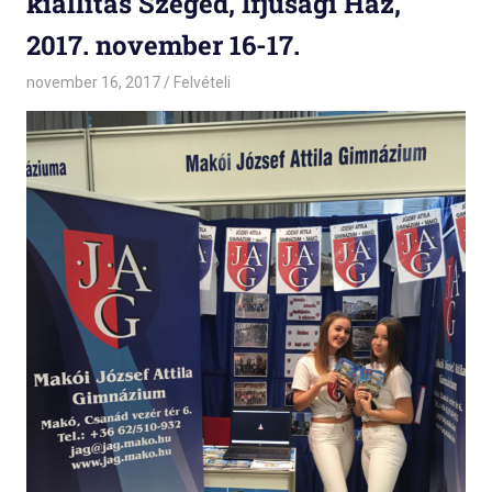
kiállítás Szeged, Ifjúsági Ház,
2017. november 16-17.
november 16, 2017
admin
Felvételi