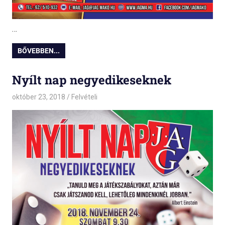
…
BŐVEBBEN...
Nyílt nap negyedikeseknek
október 23, 2018
admin
Felvételi