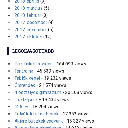
2018. április
(3)
2018. március
(5)
2018. február
(3)
2017. december
(4)
2017. november
(5)
2017. október
(12)
LEGOLVASOTTABB
Iskolánkról röviden
- 164 099 views
Tanáraink
- 45 539 views
Tablók képei
- 39 232 views
Órarendek
- 21 574 views
4 osztályos gimnázium
- 20 208 views
Osztályaink
- 18 434 views
125 év
- 18 204 views
Felvételi feladatsorok
- 17 352 views
Akikre büszkék vagyunk
- 15 327 views