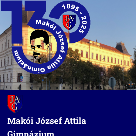
Skip
to
content
Makói József Attila
Gimnázium