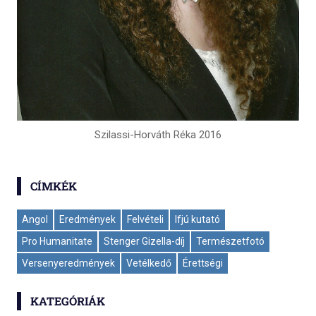
Szilassi-Horváth Réka 2016
CÍMKÉK
Angol
Eredmények
Felvételi
Ifjú kutató
Pro Humanitate
Stenger Gizella-díj
Természetfotó
Versenyeredmények
Vetélkedő
Érettségi
KATEGÓRIÁK