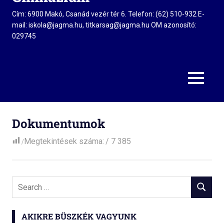
Cím: 6900 Makó, Csanád vezér tér 6. Telefon: (62) 510-932 E-
mail: iskola@jagma.hu, titkarsag@jagma.hu OM azonosító:
029745
MENU
Dokumentumok
Megtekintések száma:
7 385
Search
SEARCH
for:
AKIKRE BÜSZKÉK VAGYUNK