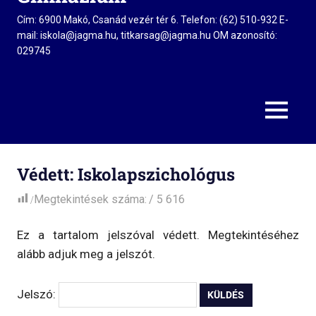
Cím: 6900 Makó, Csanád vezér tér 6. Telefon: (62) 510-932 E-
mail: iskola@jagma.hu, titkarsag@jagma.hu OM azonosító:
029745
MENU
Védett: Iskolapszichológus
Megtekintések száma:
5 616
Ez a tartalom jelszóval védett. Megtekintéséhez
alább adjuk meg a jelszót.
Jelszó: