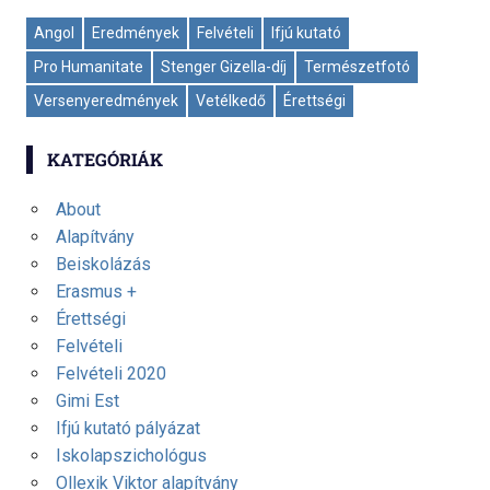
Angol
Eredmények
Felvételi
Ifjú kutató
Pro Humanitate
Stenger Gizella-díj
Természetfotó
Versenyeredmények
Vetélkedő
Érettségi
KATEGÓRIÁK
About
Alapítvány
Beiskolázás
Erasmus +
Érettségi
Felvételi
Felvételi 2020
Gimi Est
Ifjú kutató pályázat
Iskolapszichológus
Ollexik Viktor alapítvány