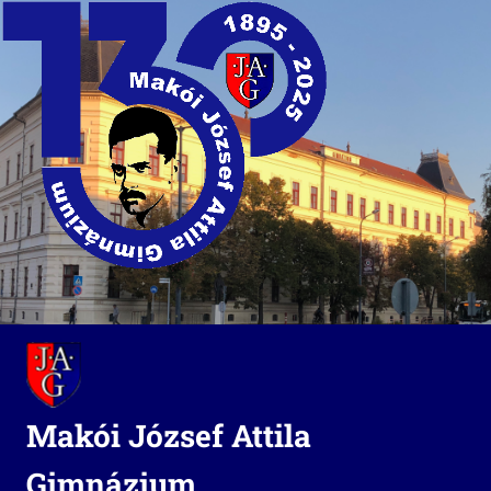
Skip
to
content
Makói József Attila
Gimnázium