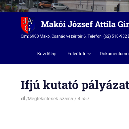
Skip
Makói József Attila G
to
content
Cím: 6900 Makó, Csanád vezér tér 6. Telefon: (62) 510-93
Kezdőlap
Felvételi
Dokumentumo
Ifjú kutató pályáza
Megtekintések száma:
4 557