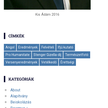
Kis Ádám 2016
CÍMKÉK
Angol
Eredmények
Felvételi
Ifjú kutató
Pro Humanitate
Stenger Gizella-díj
Természetfotó
Versenyeredmények
Vetélkedő
Érettségi
KATEGÓRIÁK
About
Alapítvány
Beiskolázás