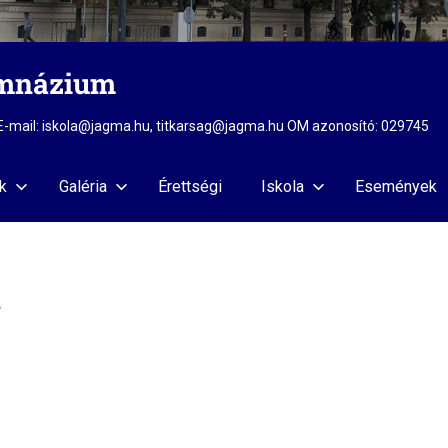
imnázium
2 E-mail: iskola@jagma.hu, titkarsag@jagma.hu OM azonosító: 029745
k
Galéria
Érettségi
Iskola
Események
t