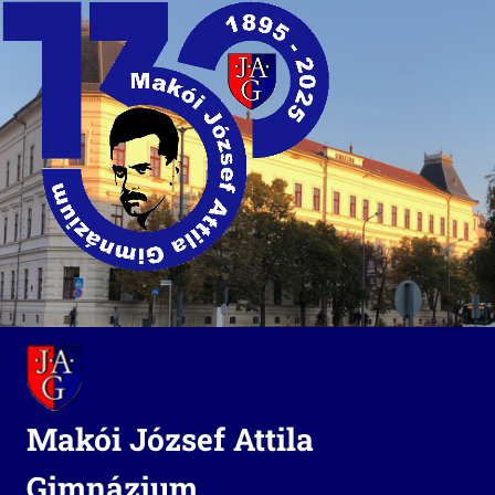
Skip
to
content
Makói József Attila
Gimnázium