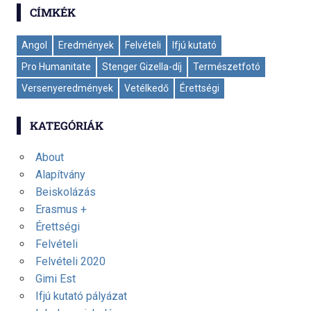
CÍMKÉK
Angol
Eredmények
Felvételi
Ifjú kutató
Pro Humanitate
Stenger Gizella-díj
Természetfotó
Versenyeredmények
Vetélkedő
Érettségi
KATEGÓRIÁK
About
Alapítvány
Beiskolázás
Erasmus +
Érettségi
Felvételi
Felvételi 2020
Gimi Est
Ifjú kutató pályázat