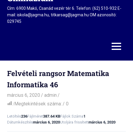
Cím: 6900 Makó, Csanád vezér tér 6. Telefon: (62) 510-932 E-
mail: iskola@jagma.hu, titkarsag@jagma.hu OM azonosító:
029745
MENU
Felvételi rangsor Matematika
Informatika 46
március 6, 2020
admin
Megtekintések száma:
0
Letöltés
236
Fájlméret
387.64 KB
Fájlok Száma
1
Dátumkészítés
március 6, 2020
Utoljára frissített
március 6, 2020