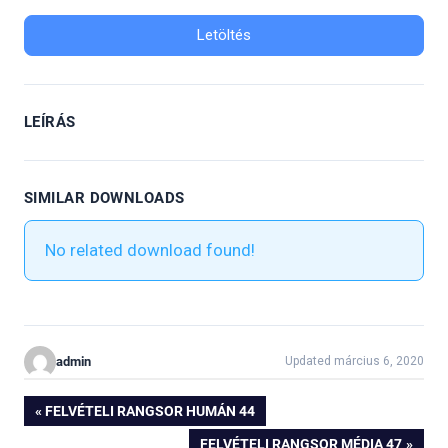
Letöltés
LEÍRÁS
SIMILAR DOWNLOADS
No related download found!
admin
Updated március 6, 2020
Bejegyzés
PREVIOUS
FELVÉTELI RANGSOR HUMÁN 44
POST:
NEXT
FELVÉTELI RANGSOR MÉDIA 47