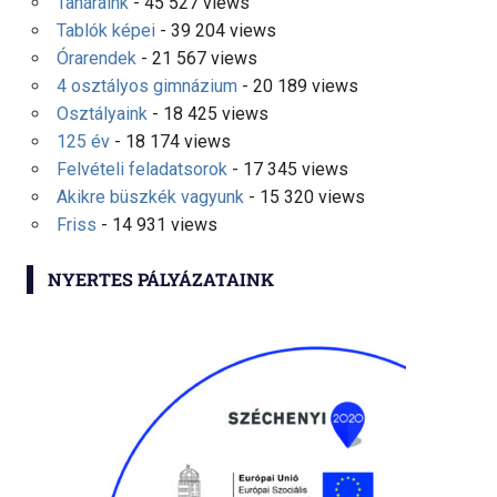
Tanáraink
- 45 527 views
Tablók képei
- 39 204 views
Órarendek
- 21 567 views
4 osztályos gimnázium
- 20 189 views
Osztályaink
- 18 425 views
125 év
- 18 174 views
Felvételi feladatsorok
- 17 345 views
Akikre büszkék vagyunk
- 15 320 views
Friss
- 14 931 views
NYERTES PÁLYÁZATAINK