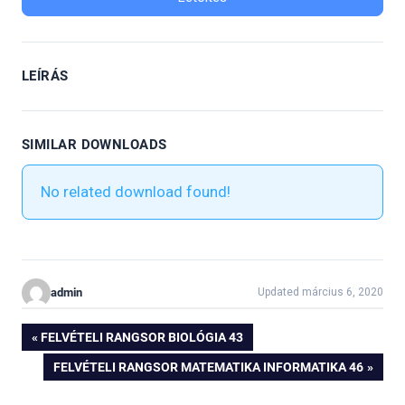
LEÍRÁS
SIMILAR DOWNLOADS
No related download found!
admin
Updated március 6, 2020
Bejegyzés
PREVIOUS
FELVÉTELI RANGSOR BIOLÓGIA 43
POST:
NEXT
FELVÉTELI RANGSOR MATEMATIKA INFORMATIKA 46
navigáció
POST: