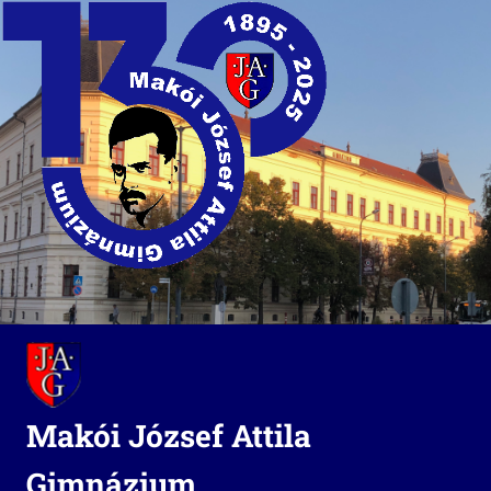
Skip
to
content
Makói József Attila
Gimnázium