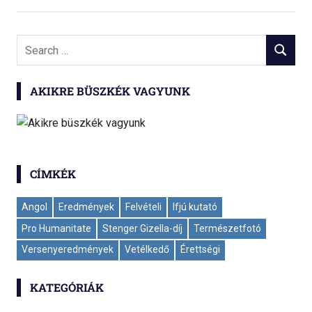
Search
SEARCH
for:
AKIKRE BÜSZKÉK VAGYUNK
CÍMKÉK
Angol
Eredmények
Felvételi
Ifjú kutató
Pro Humanitate
Stenger Gizella-díj
Természetfotó
Versenyeredmények
Vetélkedő
Érettségi
KATEGÓRIÁK