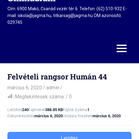
Cím: 6900 Makó, Csanád vezér tér 6. Telefon: (62) 510-932 E-
mail: iskola@jagma.hu, titkarsag@jagma.hu OM azonosító:
029745
MENU
Felvételi rangsor Humán 44
március 6, 2020
admin
Megtekintések száma:
0
Letöltés
240
Fájlméret
388.85 KB
Fájlok Száma
1
Dátumkészítés
március 6, 2020
Utoljára frissített
március 6, 2020
Letöltés