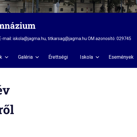
imnázium
2 E-mail: iskola@jagma.hu, titkarsag@jagma.hu OM azonosító: 029745
k
Galéria
Érettségi
Iskola
Események
év
ről