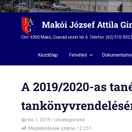
Skip
Makói József Attila G
to
content
Cím: 6900 Makó, Csanád vezér tér 6. Telefon: (62) 510-93
Kezdőlap
Felvételi
Dokumentumo
A 2019/2020-as tan
tankönyvrendelésé
április 1, 2019
admin
Uncategorized
Megtekintések száma:
2 251