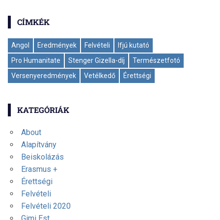
CÍMKÉK
Angol
Eredmények
Felvételi
Ifjú kutató
Pro Humanitate
Stenger Gizella-díj
Természetfotó
Versenyeredmények
Vetélkedő
Érettségi
KATEGÓRIÁK
About
Alapítvány
Beiskolázás
Erasmus +
Érettségi
Felvételi
Felvételi 2020
Gimi Est