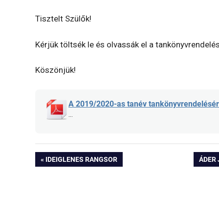
Tisztelt Szülők!
Kérjük töltsék le és olvassák el a tankönyvrendelés
Köszönjük!
A 2019/2020-as tanév tankönyvrendelésér
...
Bejegyzés
PREVIOUS
NEXT
IDEIGLENES RANGSOR
ÁDER 
POST:
POST:
navigáció