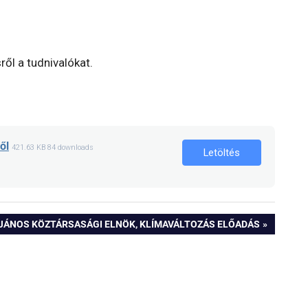
ről a tudnivalókat.
ől
421.63 KB
84 downloads
Letöltés
JÁNOS KÖZTÁRSASÁGI ELNÖK, KLÍMAVÁLTOZÁS ELŐADÁS