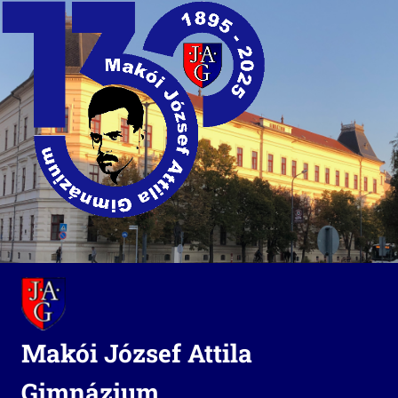
Skip
to
content
Makói József Attila
Gimnázium