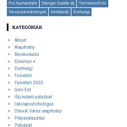
Pro Humanitate
Stenger Gizella-díj
Természetfotó
Versenyeredmények
Vetélkedő
Érettségi
KATEGÓRIÁK
About
Alapítvány
Beiskolázás
Erasmus +
Érettségi
Felvételi
Felvételi 2020
Gimi Est
Ifjú kutató pályázat
Iskolapszichológus
Ollexik Viktor alapítvány
Pályaválasztás
Pályázat