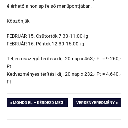
élérhető a honlap felső menüpontjában.
Köszönjük!
FEBRUÁR 15. Csütörtök 7:30-11:00-ig
FEBRUÁR 16. Péntek 12:30-15:00-ig
Teljes összegű térítési díj: 20 nap x 463,- Ft = 9.260,-
Ft
Kedvezményes térítési díj: 20 nap x 232,- Ft = 4.640,-
Ft
Bejegyzés
PREVIOUS
NEXT
MONDD EL – KÉRDEZD MEG!
VERSENYEREDMÉNY
POST:
POST:
navigáció