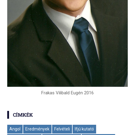
Frakas Vilibald Eugén 2016
CÍMKÉK
Angol
Eredmények
Felvételi
Ifjú kutató