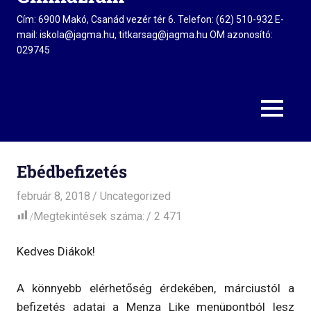
Cím: 6900 Makó, Csanád vezér tér 6. Telefon: (62) 510-932 E-
mail: iskola@jagma.hu, titkarsag@jagma.hu OM azonosító:
029745
MENU
Ebédbefizetés
február 8, 2018
admin
Uncategorized
Megtekintések száma:
2 471
Kedves Diákok!
A könnyebb elérhetőség érdekében, márciustól a
befizetés adatai a Menza Like menüpontból lesz