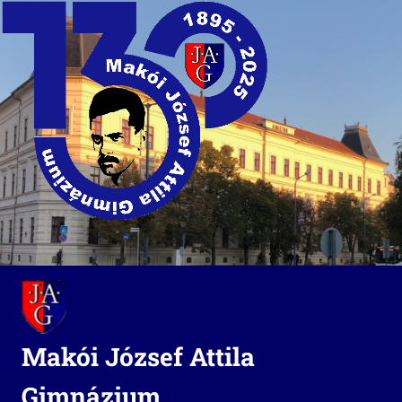
Skip
to
content
Makói József Attila
Gimnázium