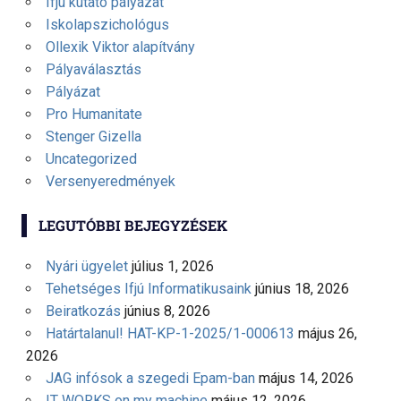
Ifjú kutató pályázat
Iskolapszichológus
Ollexik Viktor alapítvány
Pályaválasztás
Pályázat
Pro Humanitate
Stenger Gizella
Uncategorized
Versenyeredmények
LEGUTÓBBI BEJEGYZÉSEK
Nyári ügyelet
július 1, 2026
Tehetséges Ifjú Informatikusaink
június 18, 2026
Beiratkozás
június 8, 2026
Határtalanul! HAT-KP-1-2025/1-000613
május 26,
2026
JAG infósok a szegedi Epam-ban
május 14, 2026
IT WORKS on my machine
május 12, 2026