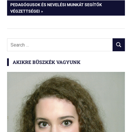
POST:
NEXT
PEDAGÓGUSOK ÉS NEVELÉSI MUNKÁT SEGÍTŐK
navigáció
POST:
VÉGZETTSÉGEI
Search
SEARCH
for:
AKIKRE BÜSZKÉK VAGYUNK