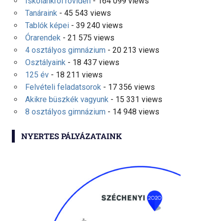
Iskolánkról röviden
- 164 099 views
Tanáraink
- 45 543 views
Tablók képei
- 39 240 views
Órarendek
- 21 575 views
4 osztályos gimnázium
- 20 213 views
Osztályaink
- 18 437 views
125 év
- 18 211 views
Felvételi feladatsorok
- 17 356 views
Akikre büszkék vagyunk
- 15 331 views
8 osztályos gimnázium
- 14 948 views
NYERTES PÁLYÁZATAINK