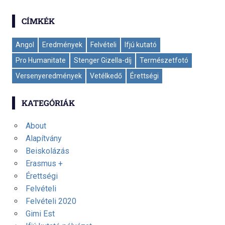
CÍMKÉK
Angol
Eredmények
Felvételi
Ifjú kutató
Pro Humanitate
Stenger Gizella-díj
Természetfotó
Versenyeredmények
Vetélkedő
Érettségi
KATEGÓRIÁK
About
Alapítvány
Beiskolázás
Erasmus +
Érettségi
Felvételi
Felvételi 2020
Gimi Est