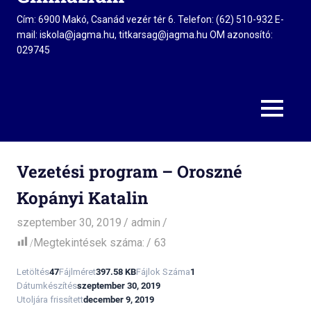
Cím: 6900 Makó, Csanád vezér tér 6. Telefon: (62) 510-932 E-
mail: iskola@jagma.hu, titkarsag@jagma.hu OM azonosító:
029745
MENU
Vezetési program – Oroszné
Kopányi Katalin
szeptember 30, 2019
admin
Megtekintések száma:
63
Letöltés
47
Fájlméret
397.58 KB
Fájlok Száma
1
Dátumkészítés
szeptember 30, 2019
Utoljára frissített
december 9, 2019