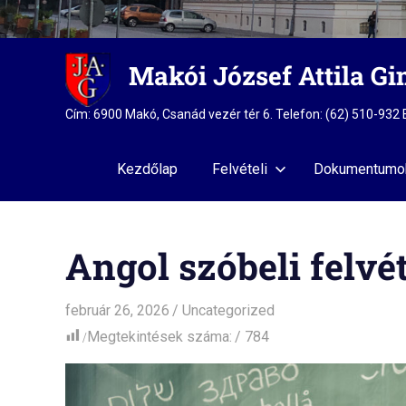
Skip
Makói József Attila G
to
content
Cím: 6900 Makó, Csanád vezér tér 6. Telefon: (62) 510-93
Kezdőlap
Felvételi
Dokumentumo
Angol szóbeli felvét
február 26, 2026
admin
Uncategorized
Megtekintések száma:
784