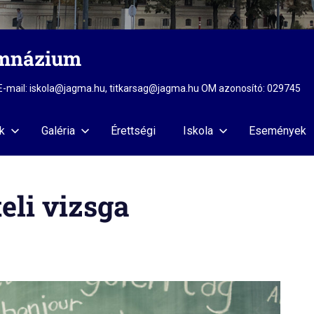
imnázium
2 E-mail: iskola@jagma.hu, titkarsag@jagma.hu OM azonosító: 029745
k
Galéria
Érettségi
Iskola
Események
eli vizsga