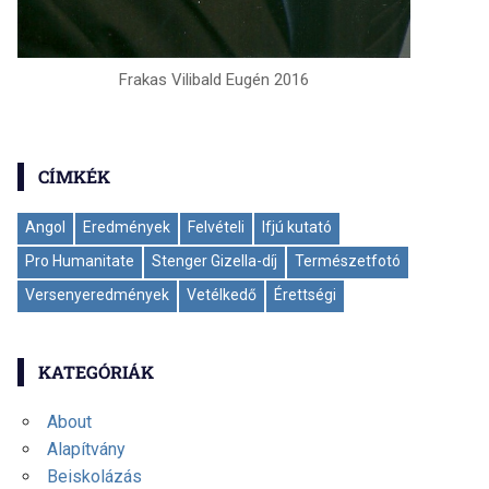
Frakas Vilibald Eugén 2016
CÍMKÉK
Angol
Eredmények
Felvételi
Ifjú kutató
Pro Humanitate
Stenger Gizella-díj
Természetfotó
Versenyeredmények
Vetélkedő
Érettségi
KATEGÓRIÁK
About
Alapítvány
Beiskolázás