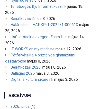
Nyári ügyelet
július 1, 2026
Tehetséges Ifjú Informatikusaink
június 18,
2026
Beiratkozás
június 8, 2026
Határtalanul! HAT-KP-1-2025/1-000613
május
26, 2026
JAG infósok a szegedi Epam-ban
május 14,
2026
IT WORKS on my machine
május 12, 2026
Pótfelvételi a 4 osztályos gimnáziumi
osztályokba
május 8, 2026
Beiratkozás 2026.
május 8, 2026
Ballagás 2026
május 3, 2026
Digitális kultúra sikereink
május 3, 2026
ARCHÍVUM
2026. július
(1)