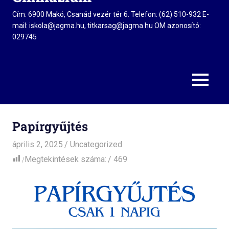
Cím: 6900 Makó, Csanád vezér tér 6. Telefon: (62) 510-932 E-
mail: iskola@jagma.hu, titkarsag@jagma.hu OM azonosító:
029745
MENU
Papírgyűjtés
április 2, 2025
admin
Uncategorized
Megtekintések száma:
469