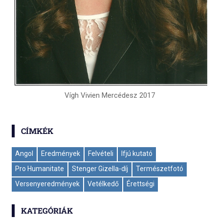
Vígh Vivien Mercédesz 2017
CÍMKÉK
Angol
Eredmények
Felvételi
Ifjú kutató
Pro Humanitate
Stenger Gizella-díj
Természetfotó
Versenyeredmények
Vetélkedő
Érettségi
KATEGÓRIÁK