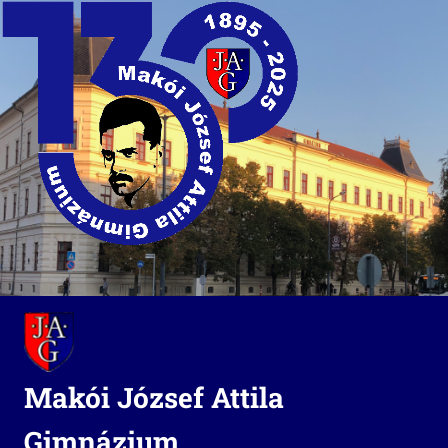
Skip
to
content
Makói József Attila
Gimnázium