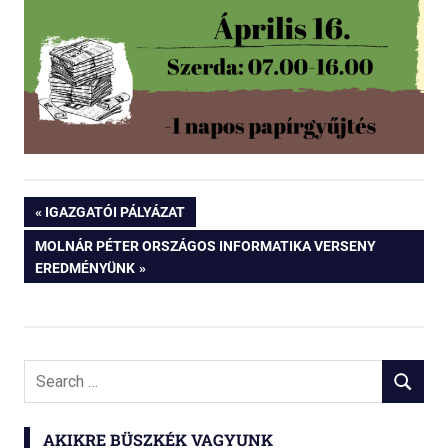
Bejegyzés
PREVIOUS
IGAZGATÓI PÁLYÁZAT
POST:
NEXT
MOLNÁR PÉTER ORSZÁGOS INFORMATIKA VERSENY
navigáció
POST:
EREDMÉNYÜNK
Search
SEARCH
for:
AKIKRE BÜSZKÉK VAGYUNK