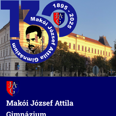
Skip
to
content
Makói József Attila
Gimnázium