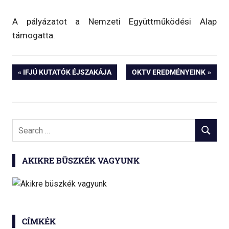
A pályázatot a Nemzeti Együttműködési Alap
támogatta.
Bejegyzés
PREVIOUS
NEXT
IFJÚ KUTATÓK ÉJSZAKÁJA
OKTV EREDMÉNYEINK
POST:
POST:
navigáció
Search
SEARCH
for:
AKIKRE BÜSZKÉK VAGYUNK
CÍMKÉK