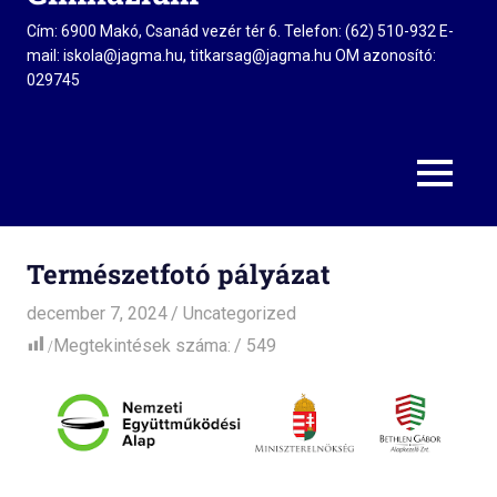
Cím: 6900 Makó, Csanád vezér tér 6. Telefon: (62) 510-932 E-
mail: iskola@jagma.hu, titkarsag@jagma.hu OM azonosító:
029745
MENU
Természetfotó pályázat
december 7, 2024
admin
Uncategorized
Megtekintések száma:
549