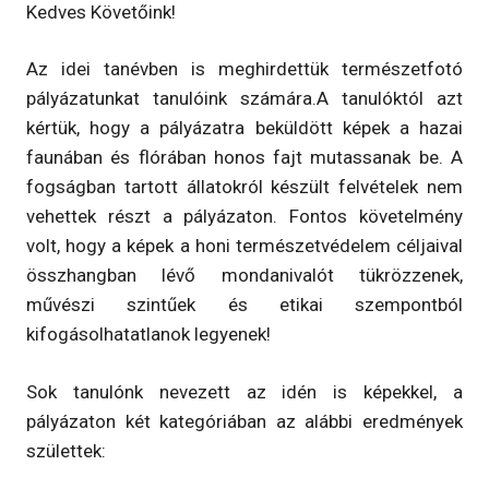
Kedves Követőink!
Az idei tanévben is meghirdettük természetfotó
pályázatunkat tanulóink számára.A tanulóktól azt
kértük, hogy a pályázatra beküldött képek a hazai
faunában és flórában honos fajt mutassanak be. A
fogságban tartott állatokról készült felvételek nem
vehettek részt a pályázaton. Fontos követelmény
volt, hogy a képek a honi természetvédelem céljaival
összhangban lévő mondanivalót tükrözzenek,
művészi szintűek és etikai szempontból
kifogásolhatatlanok legyenek!
Sok tanulónk nevezett az idén is képekkel, a
pályázaton két kategóriában az alábbi eredmények
születtek: