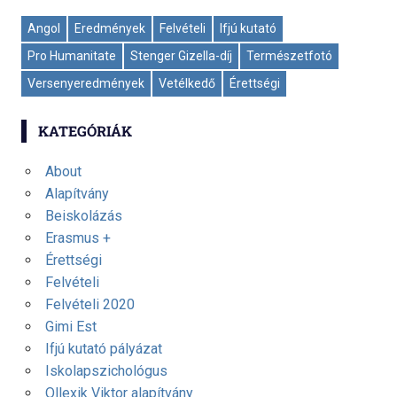
Angol
Eredmények
Felvételi
Ifjú kutató
Pro Humanitate
Stenger Gizella-díj
Természetfotó
Versenyeredmények
Vetélkedő
Érettségi
KATEGÓRIÁK
About
Alapítvány
Beiskolázás
Erasmus +
Érettségi
Felvételi
Felvételi 2020
Gimi Est
Ifjú kutató pályázat
Iskolapszichológus
Ollexik Viktor alapítvány