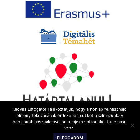
Kedves Látogató! Tájékoztatjuk, hogy a honlap felhasználói
élmény fokozásának érdekében sütiket alkalmazunk. A
honlapunk használatával ön a tájékoztatásunkat tudomásul
veszi.
WordPress Theme: Gridbox by ThemeZee.
ELFOGADOM