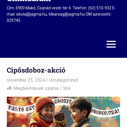
Cím: 6900 Makó, Csanád vezér tér 6. Telefon: (62) 510-932 E-
mail: iskola@jagma.hu, titkarsag@jagma.hu OM azonosító:
029745
MENU
Cipősdoboz-akció
november 25, 2024
admin
Uncategorized
Megtekintések száma:
564