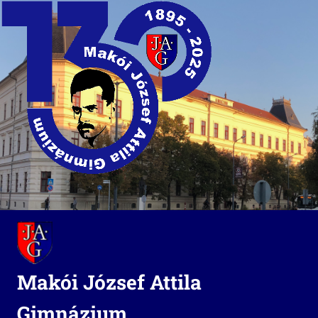
Skip
to
content
Makói József Attila
Gimnázium