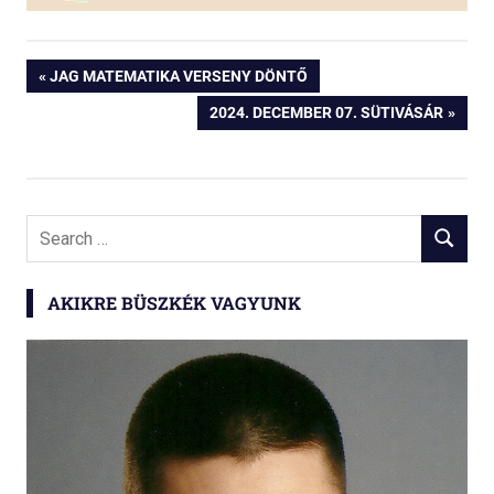
Bejegyzés
PREVIOUS
JAG MATEMATIKA VERSENY DÖNTŐ
POST:
NEXT
2024. DECEMBER 07. SÜTIVÁSÁR
navigáció
POST:
Search
SEARCH
for:
AKIKRE BÜSZKÉK VAGYUNK