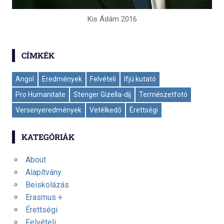
Kis Ádám 2016
CÍMKÉK
Angol
Eredmények
Felvételi
Ifjú kutató
Pro Humanitate
Stenger Gizella-díj
Természetfotó
Versenyeredmények
Vetélkedő
Érettségi
KATEGÓRIÁK
About
Alapítvány
Beiskolázás
Erasmus +
Érettségi
Felvételi