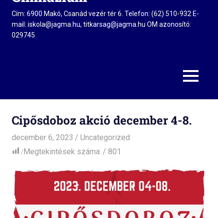
Cím: 6900 Makó, Csanád vezér tér 6. Telefon: (62) 510-932 E-
mail: iskola@jagma.hu, titkarsag@jagma.hu OM azonosító:
029745
MENU
Cipősdoboz akció december 4-8.
december 6, 2023
admin
Uncategorized
Megtekintések száma:
801