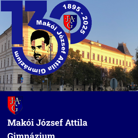
Skip
to
content
Makói József Attila
Gimnázium