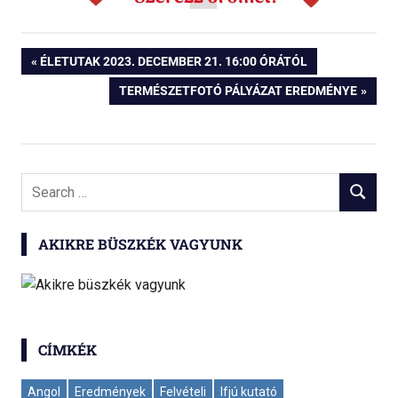
Bejegyzés
PREVIOUS
ÉLETUTAK 2023. DECEMBER 21. 16:00 ÓRÁTÓL
POST:
NEXT
TERMÉSZETFOTÓ PÁLYÁZAT EREDMÉNYE
navigáció
POST:
Search
SEARCH
for:
AKIKRE BÜSZKÉK VAGYUNK
CÍMKÉK
Angol
Eredmények
Felvételi
Ifjú kutató