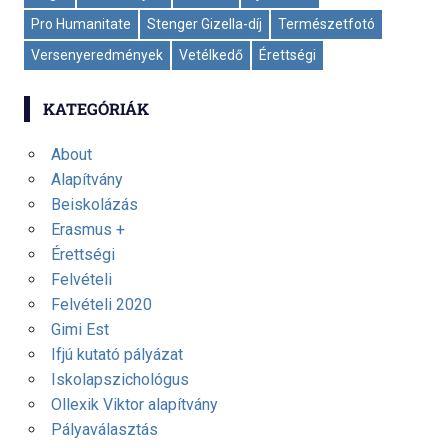
Pro Humanitate
Stenger Gizella-díj
Természetfotó
Versenyeredmények
Vetélkedő
Érettségi
KATEGÓRIÁK
About
Alapítvány
Beiskolázás
Erasmus +
Érettségi
Felvételi
Felvételi 2020
Gimi Est
Ifjú kutató pályázat
Iskolapszichológus
Ollexik Viktor alapítvány
Pályaválasztás