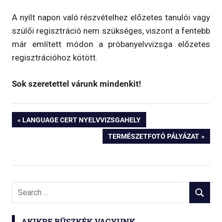
A nyílt napon való részvételhez előzetes tanulói vagy
szülői regisztráció nem szükséges, viszont a fentebb
már említett módon a próbanyelvvizsga előzetes
regisztrációhoz kötött.
Sok szeretettel várunk mindenkit!
Bejegyzés
PREVIOUS
LANGUAGE CERT NYELVVIZSGAHELY
POST:
NEXT
TERMÉSZETFOTÓ PÁLYÁZAT
navigáció
POST:
Search
SEARCH
for:
AKIKRE BÜSZKÉK VAGYUNK