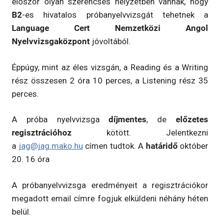
először olyan szerencsés helyzetben vannak, hogy
B2
-es hivatalos próbanyelvvizsgát tehetnek a
Language Cert Nemzetközi Angol
Nyelvvizsgaközpont
jóvoltából.
Éppúgy, mint az éles vizsgán, a Reading és a Writing
rész összesen 2 óra 10 perces, a Listening rész 35
perces.
A próba nyelvvizsga
díjmentes
, de
előzetes
regisztrációhoz
kötött. Jelentkezni
a
jag@jag.mako.hu
címen tudtok. A
határidő
október
20. 16 óra
A próbanyelvvizsga eredményeit a regisztrációkor
megadott email címre fogjuk elküldeni néhány héten
belül.