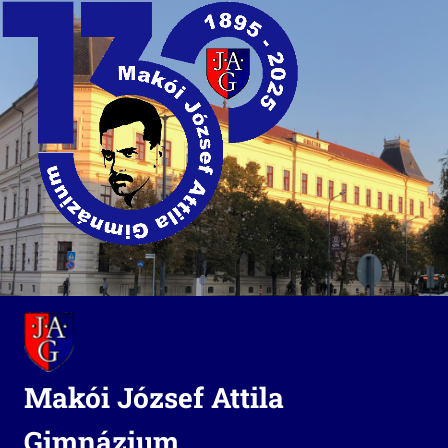
Skip
to
content
Makói József Attila
Gimnázium