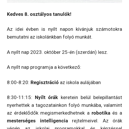
Kedves 8. osztályos tanulók!
Az idei évben is nyílt napon kívánjuk számotokra
bemutatni az iskolánkban folyó munkát.
A nyílt nap 2023. október 25-én (szerdán) lesz.
A nyílt nap programja a következő:
8:00-8:20:
Regisztráció
az iskola aulájában
8:30-11:15:
Nyílt órák
keretein belül belepillantást
nyerhettek a tagozatainkon folyó munkába, valamint
az érdeklődők megismerkedhetnek a
robotika
és a
mesterséges
intelligencia
rejtelmeivel. Az órák
végén az iskolai programokkal és képzéssel