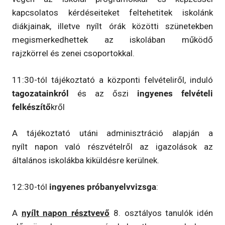
kapcsolatos kérdéseiteket feltehetitek iskolánk
diákjainak, illetve nyílt órák közötti szünetekben
megismerkedhettek az iskolában működő
rajzkörrel és zenei csoportokkal.
11:30-tól tájékoztató a központi felvételiről, induló
tagozatainkról
és az őszi
ingyenes
felvételi
felkészítő
kről
A tájékoztató utáni adminisztráció alapján a
nyílt napon való részvételről az igazolások az
általános iskolákba kiküldésre kerülnek.
12:30-tól
ingyenes próbanyelvvizsga
:
A
nyílt napon résztvevő
8. osztályos tanulók idén