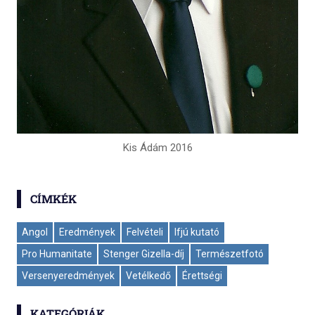
Kis Ádám 2016
CÍMKÉK
Angol
Eredmények
Felvételi
Ifjú kutató
Pro Humanitate
Stenger Gizella-díj
Természetfotó
Versenyeredmények
Vetélkedő
Érettségi
KATEGÓRIÁK