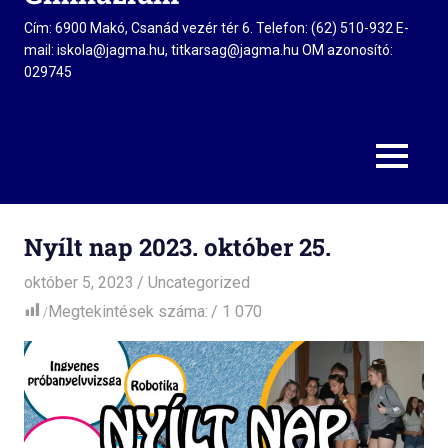
Cím: 6900 Makó, Csanád vezér tér 6. Telefon: (62) 510-932 E-
mail: iskola@jagma.hu, titkarsag@jagma.hu OM azonosító:
029745
MENU
Nyílt nap 2023. október 25.
október 5, 2023
admin
Uncategorized
Megtekintések száma:
1 070