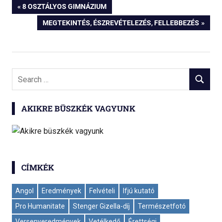
Bejegyzés
PREVIOUS
8 OSZTÁLYOS GIMNÁZIUM
POST:
NEXT
MEGTEKINTÉS, ÉSZREVÉTELEZÉS, FELLEBBEZÉS
navigáció
POST:
Search
SEARCH
for:
AKIKRE BÜSZKÉK VAGYUNK
CÍMKÉK
Angol
Eredmények
Felvételi
Ifjú kutató
Pro Humanitate
Stenger Gizella-díj
Természetfotó
Versenyeredmények
Vetélkedő
Érettségi