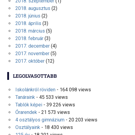
2018. szeptember
(1)
2018. augusztus
(2)
2018. június
(2)
2018. április
(3)
2018. március
(5)
2018. február
(3)
2017. december
(4)
2017. november
(5)
2017. október
(12)
LEGOLVASOTTABB
Iskolánkról röviden
- 164 098 views
Tanáraink
- 45 533 views
Tablók képei
- 39 226 views
Órarendek
- 21 573 views
4 osztályos gimnázium
- 20 203 views
Osztályaink
- 18 430 views
125 év
- 18 201 views