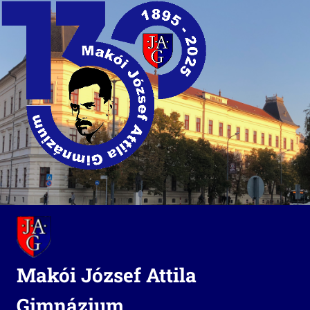
Skip
to
content
Makói József Attila
Gimnázium