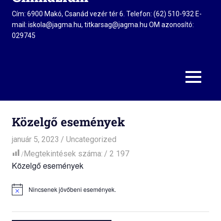
Cím: 6900 Makó, Csanád vezér tér 6. Telefon: (62) 510-932 E-
mail: iskola@jagma.hu, titkarsag@jagma.hu OM azonosító:
029745
MENU
Közelgő események
január 5, 2023
admin
Uncategorized
Megtekintések száma:
2 197
Közelgő események
Nincsenek jövőbeni események.
Notice