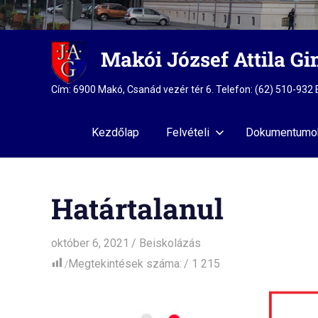
Skip
Makói József Attila G
to
content
Cím: 6900 Makó, Csanád vezér tér 6. Telefon: (62) 510-93
Kezdőlap
Felvételi
Dokumentumo
Határtalanul
október 6, 2021
admin
Beiskolázás
Megtekintések száma:
1 215