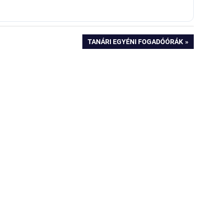
NEXT
TANÁRI EGYÉNI FOGADÓÓRÁK
POST: