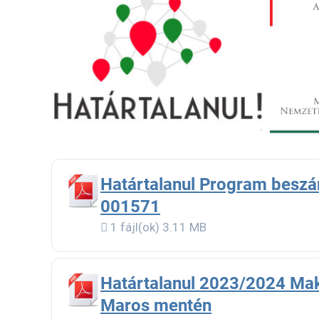
Határtalanul Program besz
001571
1 fájl(ok)
3.11 MB
Határtalanul 2023/2024 Mak
Maros mentén