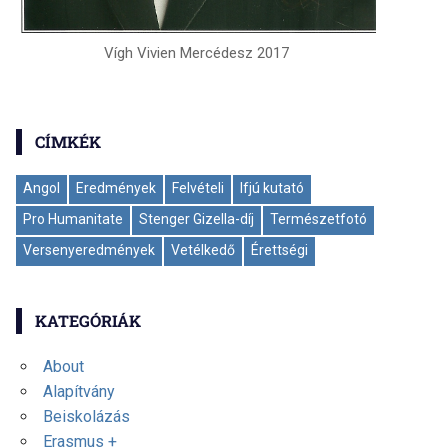
Vígh Vivien Mercédesz 2017
CÍMKÉK
Angol
Eredmények
Felvételi
Ifjú kutató
Pro Humanitate
Stenger Gizella-díj
Természetfotó
Versenyeredmények
Vetélkedő
Érettségi
KATEGÓRIÁK
About
Alapítvány
Beiskolázás
Erasmus +