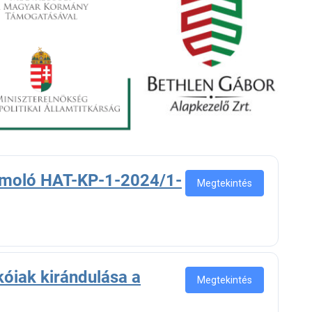
ámoló HAT-KP-1-2024/1-
Megtekintés
óiak kirándulása a
Megtekintés