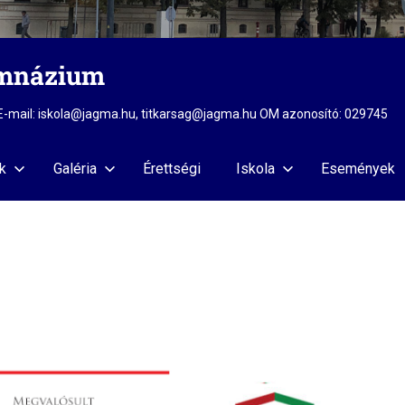
imnázium
2 E-mail: iskola@jagma.hu, titkarsag@jagma.hu OM azonosító: 029745
k
Galéria
Érettségi
Iskola
Események