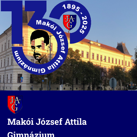
Skip
to
content
Makói József Attila
Gimnázium