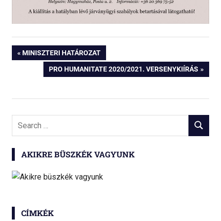
Bejegyzés
PREVIOUS
MINISZTERI HATÁROZAT
POST:
NEXT
PRO HUMANITATE 2020/2021. VERSENYKIÍRÁS
navigáció
POST:
Search
SEARCH
for:
AKIKRE BÜSZKÉK VAGYUNK
CÍMKÉK