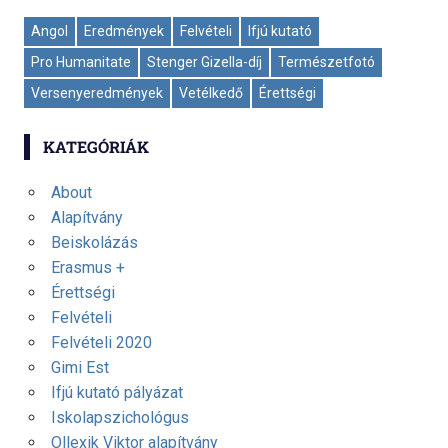
Angol
Eredmények
Felvételi
Ifjú kutató
Pro Humanitate
Stenger Gizella-díj
Természetfotó
Versenyeredmények
Vetélkedő
Érettségi
KATEGÓRIÁK
About
Alapítvány
Beiskolázás
Erasmus +
Érettségi
Felvételi
Felvételi 2020
Gimi Est
Ifjú kutató pályázat
Iskolapszichológus
Ollexik Viktor alapítvány