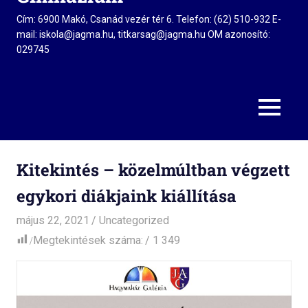
Cím: 6900 Makó, Csanád vezér tér 6. Telefon: (62) 510-932 E-
mail: iskola@jagma.hu, titkarsag@jagma.hu OM azonosító:
029745
MENU
Kitekintés – közelmúltban végzett
egykori diákjaink kiállítása
május 22, 2021
admin
Uncategorized
Megtekintések száma:
1 349