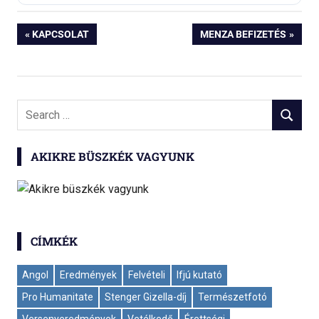
Bejegyzés
PREVIOUS
NEXT
KAPCSOLAT
MENZA BEFIZETÉS
POST:
POST:
navigáció
Search
SEARCH
for:
AKIKRE BÜSZKÉK VAGYUNK
CÍMKÉK
Angol
Eredmények
Felvételi
Ifjú kutató
Pro Humanitate
Stenger Gizella-díj
Természetfotó