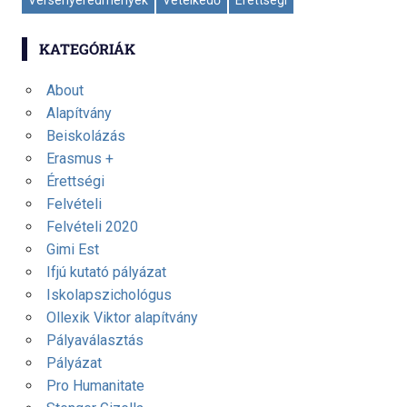
Versenyeredmények
Vetélkedő
Érettségi
KATEGÓRIÁK
About
Alapítvány
Beiskolázás
Erasmus +
Érettségi
Felvételi
Felvételi 2020
Gimi Est
Ifjú kutató pályázat
Iskolapszichológus
Ollexik Viktor alapítvány
Pályaválasztás
Pályázat
Pro Humanitate