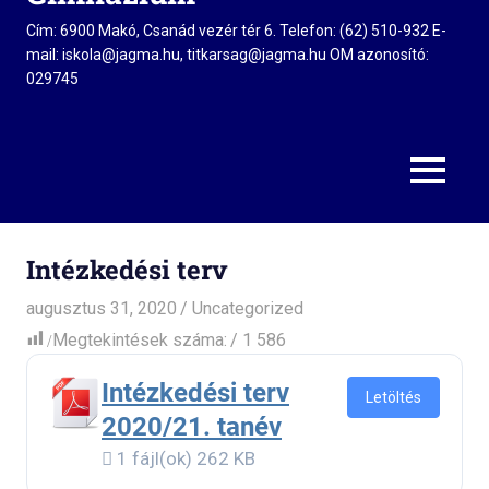
Cím: 6900 Makó, Csanád vezér tér 6. Telefon: (62) 510-932 E-
mail: iskola@jagma.hu, titkarsag@jagma.hu OM azonosító:
029745
MENU
Intézkedési terv
augusztus 31, 2020
admin
Uncategorized
Megtekintések száma:
1 586
Intézkedési terv
Letöltés
2020/21. tanév
1 fájl(ok)
262 KB