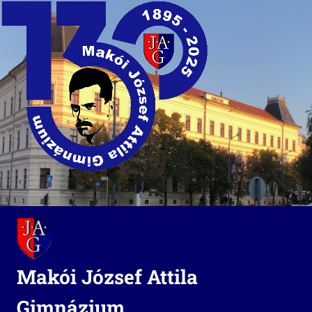
Skip
to
content
Makói József Attila
Gimnázium