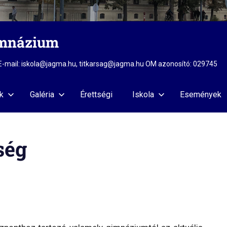
imnázium
2 E-mail: iskola@jagma.hu, titkarsag@jagma.hu OM azonosító: 029745
k
Galéria
Érettségi
Iskola
Események
ség