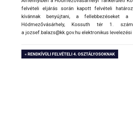
Amennyiben a Hódmezővásárhelyi Tankerületi Köz
felvételi eljárás során kapott felvételi határ
kívánnak benyújtani, a fellebbezéseket a
Hódmezővásárhely, Kossuth tér 1. szám
a jozsef.balazs@kk.gov.hu elektronikus levelezési c
Bejegyzés
PREVIOUS
RENDKÍVÜLI FELVÉTELI 4. OSZTÁLYOSOKNAK
POST:
navigáció