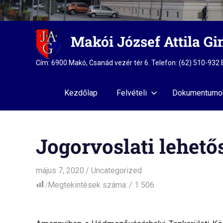
Skip
Makói József Attila G
to
content
Cím: 6900 Makó, Csanád vezér tér 6. Telefon: (62) 510-93
Kezdőlap
Felvételi
Dokumentumo
Jogorvoslati lehető
május 7, 2020
admin
Uncategorized
Megtekintések száma:
1 506