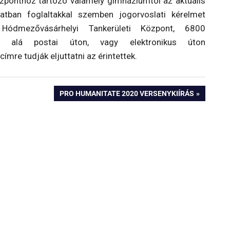
ponthoz tartozó valamely gimnáziumtól az aktuális
ozatban foglaltakkal szemben jogorvoslati kérelmet
 Hódmezővásárhelyi Tankerületi Központ, 6800
 alá postai úton, vagy elektronikus úton
ímre tudják eljuttatni az érintettek.
NEXT
PRO HUMANITATE 2020 VERSENYKIÍRÁS
POST: