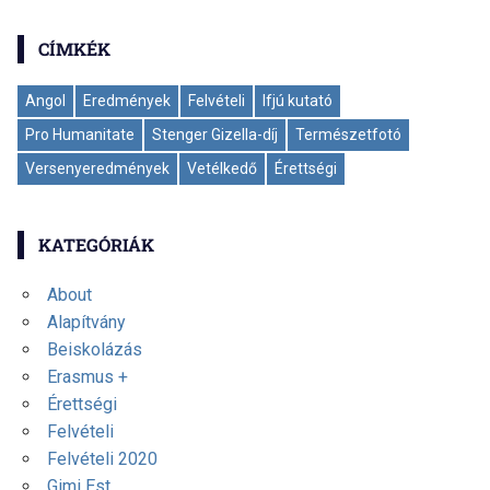
CÍMKÉK
Angol
Eredmények
Felvételi
Ifjú kutató
Pro Humanitate
Stenger Gizella-díj
Természetfotó
Versenyeredmények
Vetélkedő
Érettségi
KATEGÓRIÁK
About
Alapítvány
Beiskolázás
Erasmus +
Érettségi
Felvételi
Felvételi 2020
Gimi Est