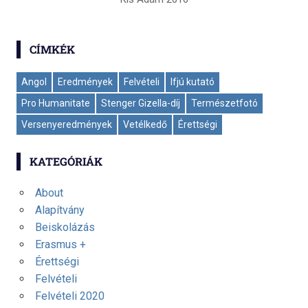
CÍMKÉK
Angol
Eredmények
Felvételi
Ifjú kutató
Pro Humanitate
Stenger Gizella-díj
Természetfotó
Versenyeredmények
Vetélkedő
Érettségi
KATEGÓRIÁK
About
Alapítvány
Beiskolázás
Erasmus +
Érettségi
Felvételi
Felvételi 2020