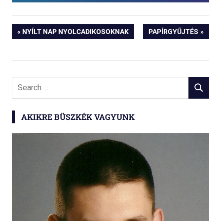
Bejegyzés
PREVIOUS
NEXT
NYÍLT NAP NYOLCADIKOSOKNAK
PAPÍRGYŰJTÉS
POST:
POST:
navigáció
Search
SEARCH
for:
AKIKRE BÜSZKÉK VAGYUNK