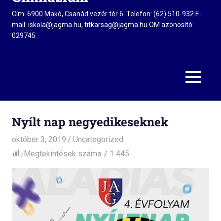
Cím: 6900 Makó, Csanád vezér tér 6. Telefon: (62) 510-932 E-
mail: iskola@jagma.hu, titkarsag@jagma.hu OM azonosító:
029745
MENU
Nyílt nap negyedikeseknek
október 3, 2019
admin
Uncategorized
Megtekintések száma:
1 445