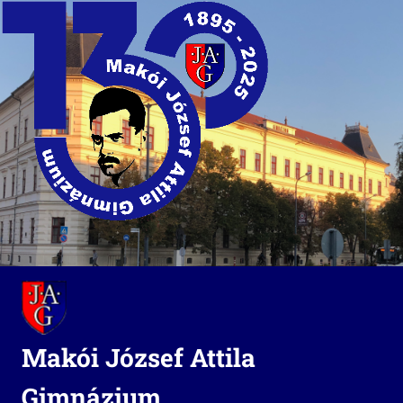
Skip
to
content
Makói József Attila
Gimnázium