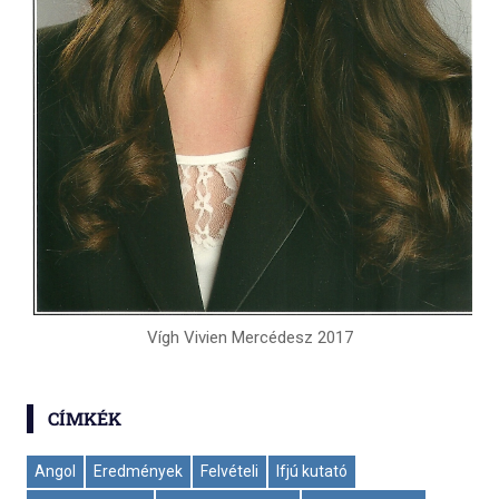
Vígh Vivien Mercédesz 2017
CÍMKÉK
Angol
Eredmények
Felvételi
Ifjú kutató