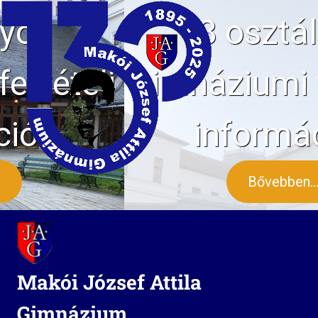
8 osztályos
gimnáziumi felvételi
információk
Bővebben...
Skip
to
content
Makói József Attila
Gimnázium