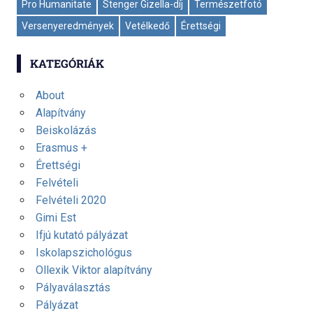
Pro Humanitate
Stenger Gizella-díj
Természetfotó
Versenyeredmények
Vetélkedő
Érettségi
KATEGÓRIÁK
About
Alapítvány
Beiskolázás
Erasmus +
Érettségi
Felvételi
Felvételi 2020
Gimi Est
Ifjú kutató pályázat
Iskolapszichológus
Ollexik Viktor alapítvány
Pályaválasztás
Pályázat