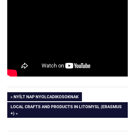
Bejegyzés
PREVIOUS
NYÍLT NAP NYOLCADIKOSOKNAK
POST:
NEXT
LOCAL CRAFTS AND PRODUCTS IN LITOMYSL (ERASMUS
navigáció
POST:
+)