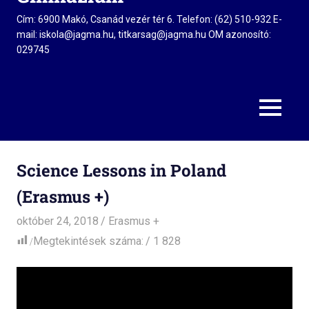
Cím: 6900 Makó, Csanád vezér tér 6. Telefon: (62) 510-932 E-
mail: iskola@jagma.hu, titkarsag@jagma.hu OM azonosító:
029745
MENU
Science Lessons in Poland
(Erasmus +)
október 24, 2018
admin
Erasmus +
Megtekintések száma:
1 828