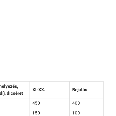
 helyezés,
XI-XX.
Bejutás
íj, dicséret
450
400
150
100