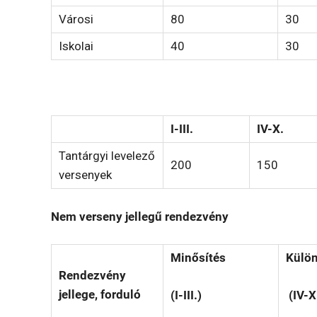
Városi
80
30
Iskolai
40
30
I-III.
IV-X.
Tantárgyi levelező
200
150
versenyek
Nem verseny jellegű rendezvény
Minősítés
Külön
Rendezvény
jellege, forduló
(I-III.)
(IV-X