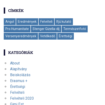
CÍMKÉK
Angol
Eredmények
Felvételi
Ifjú kutató
Pro Humanitate
Stenger Gizella-díj
Természetfotó
Versenyeredmények
Vetélkedő
Érettségi
KATEGÓRIÁK
About
Alapítvány
Beiskolázás
Erasmus +
Érettségi
Felvételi
Felvételi 2020
Gimi Est