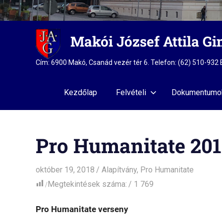
Skip
Makói József Attila G
to
content
Cím: 6900 Makó, Csanád vezér tér 6. Telefon: (62) 510-93
Kezdőlap
Felvételi
Dokumentumo
Pro Humanitate 201
október 19, 2018
admin
Alapítvány
,
Pro Humanitate
Megtekintések száma:
1 769
Pro Humanitate verseny