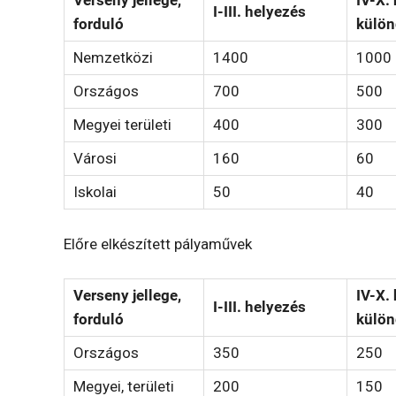
Verseny jellege,
IV-X.
I-III. helyezés
forduló
különd
Nemzetközi
1400
1000
Országos
700
500
Megyei területi
400
300
Városi
160
60
Iskolai
50
40
Előre elkészített pályaművek
Verseny jellege,
IV-X.
I-III. helyezés
forduló
különd
Országos
350
250
Megyei, területi
200
150