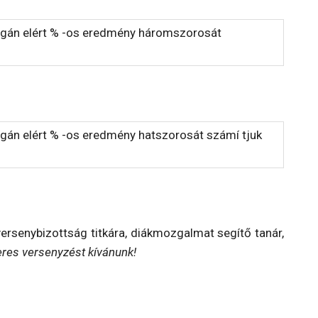
zsgán elért % -os eredmény háromszorosát
sgán elért % -os eredmény hatszorosát számí tjuk
versenybizottság titkára, diákmozgalmat segítő tanár,
keres versenyzést kívánunk!