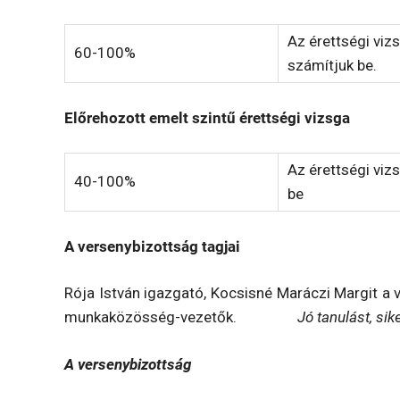
Az érettségi vi
60-100%
számítjuk be.
Előrehozott emelt szintű érettségi vizsga
Az érettségi viz
40-100%
be
A versenybizottság tagjai
Rója István igazgató, Kocsisné Maráczi Margit a 
munkaközösség-vezetők.
Jó tanulást, si
A versenybizottság