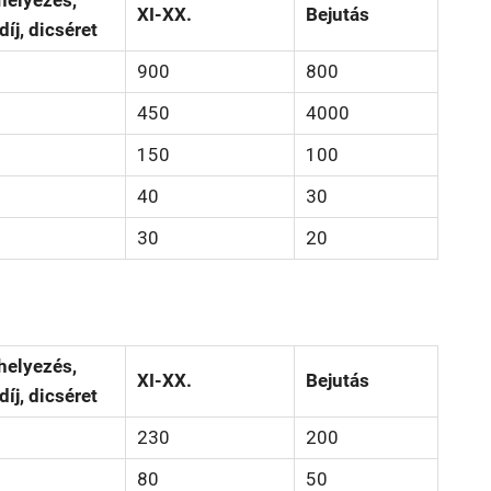
 helyezés,
XI-XX.
Bejutás
íj, dicséret
900
800
450
4000
150
100
40
30
30
20
 helyezés,
XI-XX.
Bejutás
íj, dicséret
230
200
80
50