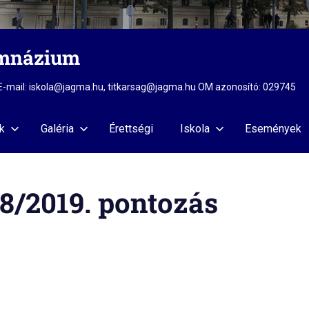
imnázium
2 E-mail: iskola@jagma.hu, titkarsag@jagma.hu OM azonosító: 029745
k
Galéria
Érettségi
Iskola
Események
8/2019. pontozás