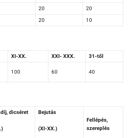
20
20
20
10
XI-XX.
XXI- XXX.
31-től
100
60
40
díj, dicséret
Bejutás
Fellépés,
szereplés
.)
(XI-XX.)