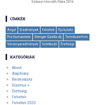
Szilassi-Horváth Réka 2016
CÍMKÉK
Angol
Eredmények
Felvételi
Ifjú kutató
Pro Humanitate
Stenger Gizella-díj
Természetfotó
Versenyeredmények
Vetélkedő
Érettségi
KATEGÓRIÁK
About
Alapítvány
Beiskolázás
Erasmus +
Érettségi
Felvételi
Felvételi 2020