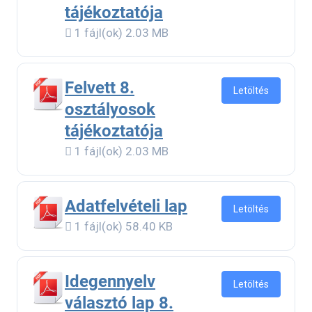
tájékoztatója
1 fájl(ok)
2.03 MB
Felvett 8.
Letöltés
osztályosok
tájékoztatója
1 fájl(ok)
2.03 MB
Adatfelvételi lap
Letöltés
1 fájl(ok)
58.40 KB
Idegennyelv
Letöltés
választó lap 8.