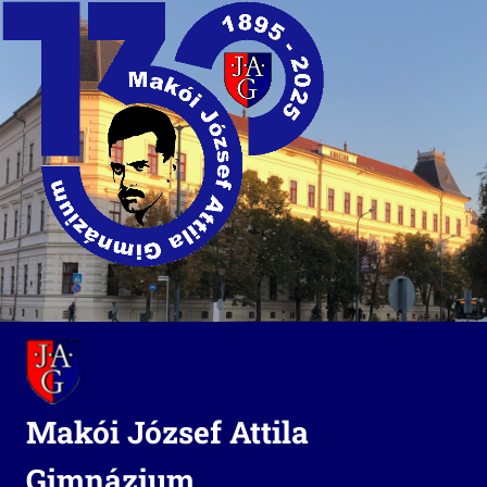
Skip
to
content
Makói József Attila
Gimnázium