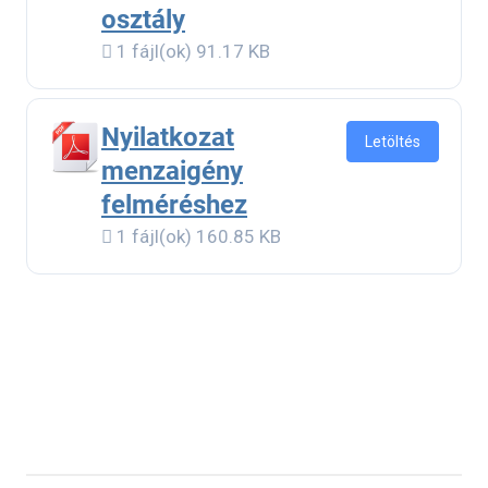
osztály
1 fájl(ok)
91.17 KB
Nyilatkozat
Letöltés
menzaigény
felméréshez
1 fájl(ok)
160.85 KB