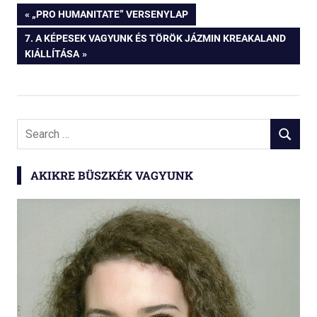
Bejegyzés
PREVIOUS
„PRO HUMANITATE” VERSENYLAP
POST:
NEXT
7. A KÉPESEK VAGYUNK ÉS TÖRÖK JÁZMIN KREAKALAND
navigáció
POST:
KIÁLLÍTÁSA
Search
SEARCH
for:
AKIKRE BÜSZKÉK VAGYUNK