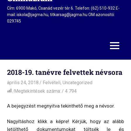
Cím: 6900 Makó, Csanád vezér tér 6. Telefon: (62) 510-932 E-
mail: iskola@jagma.hu, titkarsag@jagma.hu OM azonosító:
029745
MENU
2018-19. tanévre felvettek névsora
április 24, 2018
admin
Felvételi
,
Uncategorized
Megtekintések száma:
4 794
A bejegyzést megnyitva tekinthető meg a névsor.
Nagyításhoz klikk a képre! Kérjük, hogy az alább
letölthető dokumentumokat töltsék le és