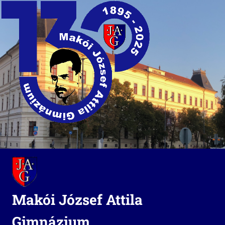
Skip
to
content
Makói József Attila
Gimnázium