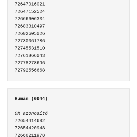
72647016021

72647152524

72666606334

72683310497

72692605026

72730061786

72745531510

72761966043

72778278696

Humán (0044)
OM azonosító
72654414682

72654420948

72666211978
