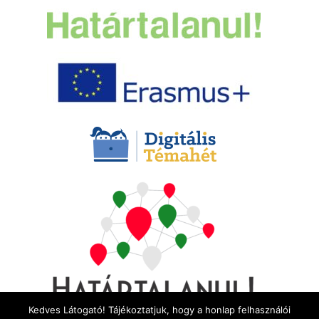
Kedves Látogató! Tájékoztatjuk, hogy a honlap felhasználói