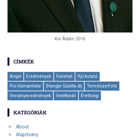
Kis Ádám 2016
CÍMKÉK
Angol
Eredmények
Felvételi
Ifjú kutató
Pro Humanitate
Stenger Gizella-díj
Természetfotó
Versenyeredmények
Vetélkedő
Érettségi
KATEGÓRIÁK
About
Alapítvány