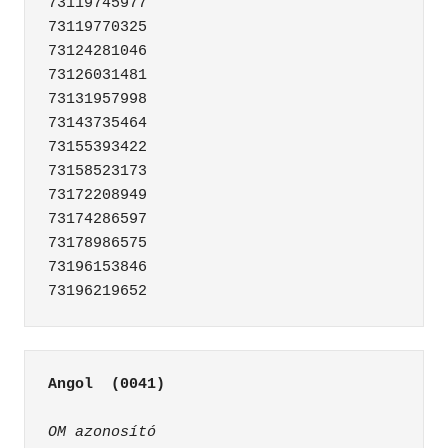
73119745977

73119770325

73124281046

73126031481

73131957998

73143735464

73155393422

73158523173

73172208949

73174286597

73178986575

73196153846

Angol  (0041)
OM azonosító