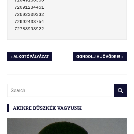
72649136350

72691234451

72692309332

72692433754

Bejegyzés
PREVIOUS
NEXT
ALKOTÓPÁLYÁZAT
GONDOLJ A JÖVŐDRE!
POST:
POST:
navigáció
Search
SEARCH
for:
AKIKRE BÜSZKÉK VAGYUNK