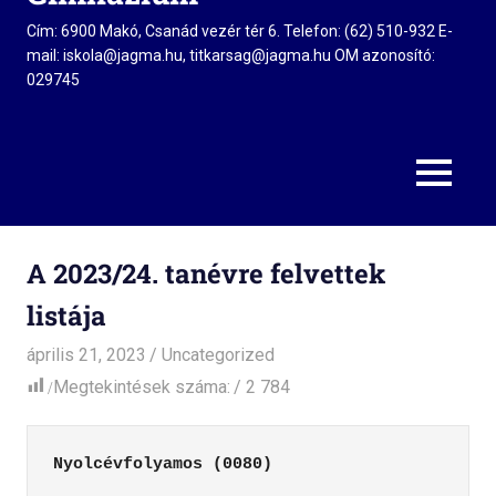
Cím: 6900 Makó, Csanád vezér tér 6. Telefon: (62) 510-932 E-
mail: iskola@jagma.hu, titkarsag@jagma.hu OM azonosító:
029745
MENU
A 2023/24. tanévre felvettek
listája
április 21, 2023
Editor
Uncategorized
Megtekintések száma:
2 784
Nyolcévfolyamos (0080)