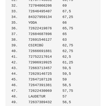
31.	72707743651	69,75

32.	72704066206	69

33.	72646495407	67,5

34.	84327959134	67,25

35.	YODA	        66

36.	72622419876	65,75

37.	72684687896	65

38.	72691546127	63

39.	CSIRIBÚ	        62,75

40.	72666691881	62,75

41.	72752217014	62,5

42.	72906919925	61,25

43.	72663713457	59,5

44.	72629146725	59,5

45.	72647107126	59

46.	72647391381	58,5

47.	72622430069	57,75

48.	LAUDETUR	57

49.	72637389432	56,5
