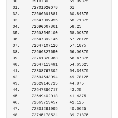
30.	CSIRIBÚ	        61,09375

31.	72701920679	61

32.	72666691881	60,84375

33.	72647099955	58,71875

34.	72690667861	58,25

35.	72693545100	58,09375

36.	72647392146	57,28125

37.	72647107126	57,1875

38.	72666327650	56,96875

39.	72761320963	56,47375

40.	72647113491	54,65625

41.	72808767392	54,34375

42.	72694543094	49,78125

43.	72629146725	44,875

44.	72647396717	43,25

45.	72649402018	41,4375

46.	72663713457	41,125

47.	72801261095	40,0625

48.	72745178524	39,71875
