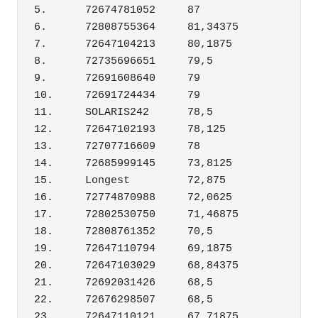
5.	72674781052	87

6.	72808755364	81,34375

7.	72647104213	80,1875

8.	72735696651	79,5

9.	72691608640	79

10.	72691724434	79

11.	SOLARIS242	78,5

12.	72647102193	78,125

13.	72707716609	78

14.	72685999145	73,8125

15.	Longest	        72,875

16.	72774870988	72,0625

17.	72802530750	71,46875

18.	72808761352	70,5

19.	72647110794	69,1875

20.	72647103029	68,84375

21.	72692031426	68,5

22.	72676298507	68,5

23.	72647110121	67,71875
