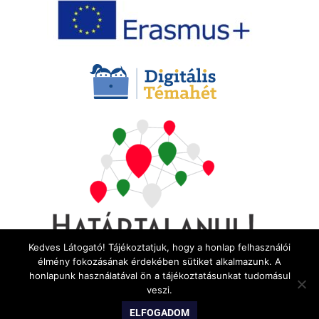
Kedves Látogató! Tájékoztatjuk, hogy a honlap felhasználói
élmény fokozásának érdekében sütiket alkalmazunk. A
honlapunk használatával ön a tájékoztatásunkat tudomásul
veszi.
WordPress Theme: Gridbox by ThemeZee.
ELFOGADOM