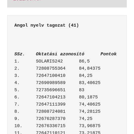
Angol nyelv tagozat (41)
SSz.	Oktatási azonosító	Pontok
1.	SOLARIS242	86,5

2.	72808755364	84,84375

3.	72647100410	84,25

4.	72690989589	83,40625

5.	72735696651	83

6.	72647104213	80,1875

7.	72647111399	74,40625

8.	72808724081	74,28125

9.	72676287370	74,25

10.	72676336715	73,96875

11.	72647110121	73,21875
