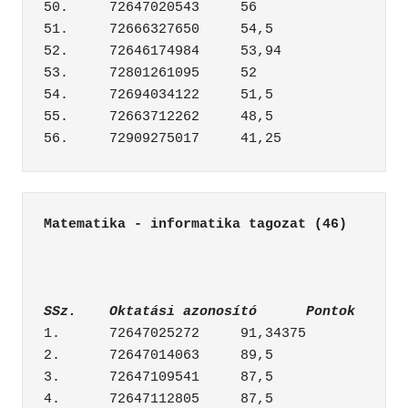
50.	72647020543	56

51.	72666327650	54,5

52.	72646174984	53,94

53.	72801261095	52

54.	72694034122	51,5

55.	72663712262	48,5

Matematika - informatika tagozat (46)
SSz.	Oktatási azonosító	Pontok
1.	72647025272	91,34375

2.	72647014063	89,5

3.	72647109541	87,5

4.	72647112805	87,5
