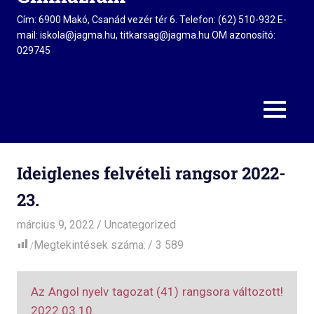
Cím: 6900 Makó, Csanád vezér tér 6. Telefon: (62) 510-932 E-
mail: iskola@jagma.hu, titkarsag@jagma.hu OM azonosító:
029745
MENU
Ideiglenes felvételi rangsor 2022-
23.
március 9, 2022
Editor
Uncategorized
Megtekintések száma:
3 589
Az Angol nyelv tagozat (41) rangsora változott!
2022.03.10.