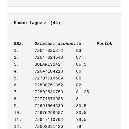
Humán tagozat (44)
SSz.	Oktatási azonosító	Pontok
1.	72647025272	93

2.	72647024640	87

3.	SOLARIS242	86,5

4.	72647104213	86

5.	72707716609	86

6.	72808761352	82

7.	72802530750	81,25

8.	72774870988	81

9.	72691504539	80,5

10.	72676298507	80,5

11.	72647110794	79,5

12.	72692031426	79
