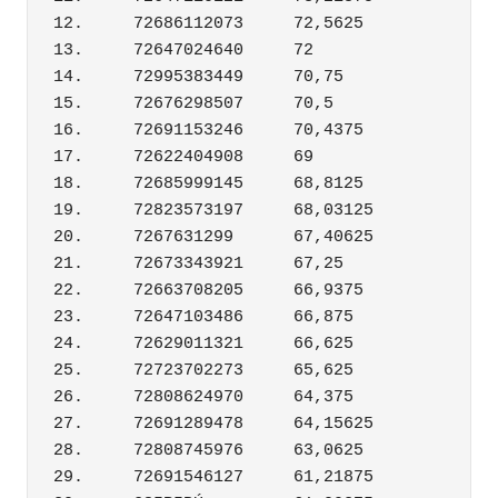
12.	72686112073	72,5625

13.	72647024640	72

14.	72995383449	70,75

15.	72676298507	70,5

16.	72691153246	70,4375

17.	72622404908	69

18.	72685999145	68,8125

19.	72823573197	68,03125

20.	7267631299	67,40625

21.	72673343921	67,25

22.	72663708205	66,9375

23.	72647103486	66,875

24.	72629011321	66,625

25.	72723702273	65,625

26.	72808624970	64,375

27.	72691289478	64,15625

28.	72808745976	63,0625

29.	72691546127	61,21875
