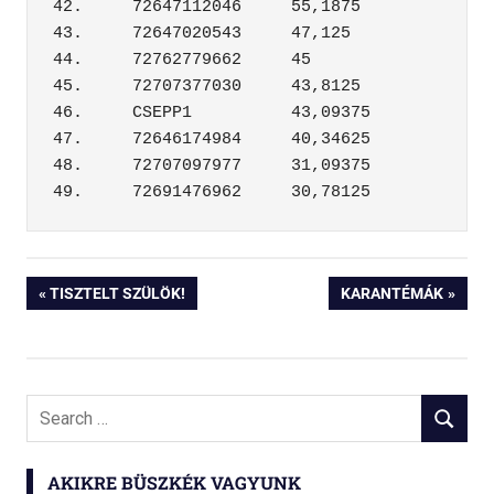
42.	72647112046	55,1875

43.	72647020543	47,125

44.	72762779662	45

45.	72707377030	43,8125

46.	CSEPP1	        43,09375

47.	72646174984	40,34625

48.	72707097977	31,09375

Bejegyzés
PREVIOUS
NEXT
TISZTELT SZÜLÖK!
KARANTÉMÁK
POST:
POST:
navigáció
Search
SEARCH
for:
AKIKRE BÜSZKÉK VAGYUNK