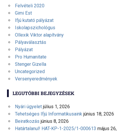
Felvételi 2020
Gimi Est
Ifjú kutató pályázat
Iskolapszichológus
Ollexik Viktor alapítvány
Pályaválasztás
Pályázat
Pro Humanitate
Stenger Gizella
Uncategorized
Versenyeredmények
LEGUTÓBBI BEJEGYZÉSEK
Nyári ügyelet
július 1, 2026
Tehetséges Ifjú Informatikusaink
június 18, 2026
Beiratkozás
június 8, 2026
Határtalanul! HAT-KP-1-2025/1-000613
május 26,