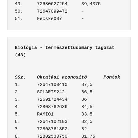
49.	72680627254	39,4375

50.	72647099472	-

Biológia - természettudomány tagozat 
(43
)		

SSz.	Oktatási azonosító	Pontok
1.	72647100410	87,5

2.	SOLARIS242	86,5

3.	72691724434	86

4.	72808762636	84,5

5.	RAMI01	        83,5

6.	72647102193	82,5

7.	72808761352	82

8.	72802530750	81,75
