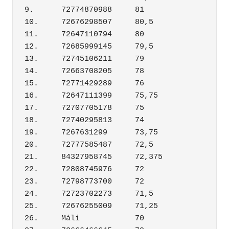
9.	72774870988	81

10.	72676298507	80,5

11.	72647110794	80

12.	72685999145	79,5

13.	72745106211	79

14.	72663708205	78

15.	72771429289	76

16.	72647111399	75,75

17.	72707705178	75

18.	72740295813	74

19.	7267631299	73,75

20.	72777585487	72,5

21.	84327958745	72,375

22.	72808745976	72

23.	72798773700	72

24.	72723702273	71,5

25.	72676255009	71,25

26.	Máli	        70
