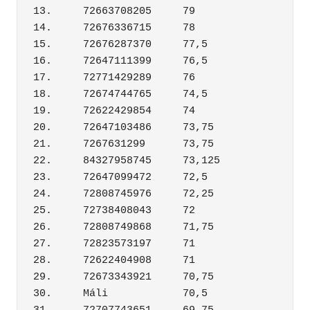
13.	72663708205	79

14.	72676336715	78

15.	72676287370	77,5

16.	72647111399	76,5

17.	72771429289	76

18.	72674744765	74,5

19.	72622429854	74

20.	72647103486	73,75

21.	7267631299	73,75

22.	84327958745	73,125

23.	72647099472	72,5

24.	72808745976	72,25

25.	72738408043	72

26.	72808749868	71,75

27.	72823573197	71

28.	72622404908	71

29.	72673343921	70,75

30.	Máli	        70,5
