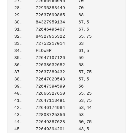
27.	72666466645	70

28.	72995383449	70

29.	72637699865	68

30.	84327959134	67,5

31.	72646495407	67,5

32.	84327955322	65,75

33.	72752217014	63

34.	FLOWER	        61,5

35.	72647107126	59

36.	72638632682	58

37.	72637389432	57,75

38.	72647020543	57,5

39.	72647394599	56

40.	72666327650	55,25

41.	72647113491	53,75

42.	72646174984	53,44

43.	72808725356	53

44.	72649387628	50,75
