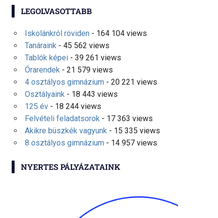
LEGOLVASOTTABB
Iskolánkról röviden
- 164 104 views
Tanáraink
- 45 562 views
Tablók képei
- 39 261 views
Órarendek
- 21 579 views
4 osztályos gimnázium
- 20 221 views
Osztályaink
- 18 443 views
125 év
- 18 244 views
Felvételi feladatsorok
- 17 363 views
Akikre büszkék vagyunk
- 15 335 views
8 osztályos gimnázium
- 14 957 views
NYERTES PÁLYÁZATAINK