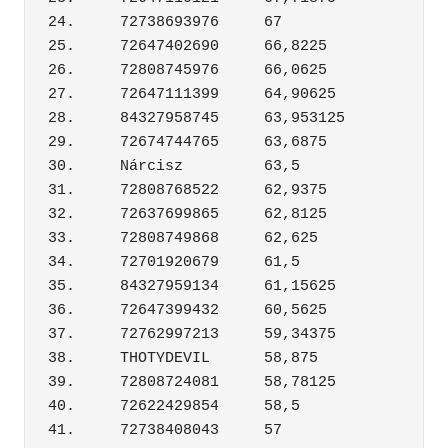
24.	72738693976	67

25.	72647402690	66,8225

26.	72808745976	66,0625

27.	72647111399	64,90625

28.	84327958745	63,953125

29.	72674744765	63,6875

30.	Nárcisz	        63,5

31.	72808768522	62,9375

32.	72637699865	62,8125

33.	72808749868	62,625

34.	72701920679	61,5

35.	84327959134	61,15625

36.	72647399432	60,5625

37.	72762997213	59,34375

38.	THOTYDEVIL	58,875

39.	72808724081	58,78125

40.	72622429854	58,5

41.	72738408043	57
