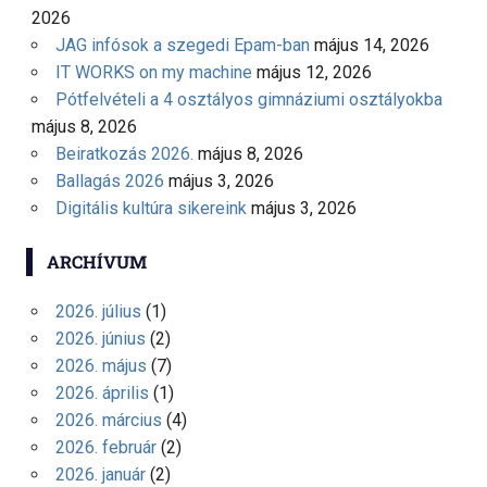
2026
JAG infósok a szegedi Epam-ban
május 14, 2026
IT WORKS on my machine
május 12, 2026
Pótfelvételi a 4 osztályos gimnáziumi osztályokba
május 8, 2026
Beiratkozás 2026.
május 8, 2026
Ballagás 2026
május 3, 2026
Digitális kultúra sikereink
május 3, 2026
ARCHÍVUM
2026. július
(1)
2026. június
(2)
2026. május
(7)
2026. április
(1)
2026. március
(4)
2026. február
(2)
2026. január
(2)