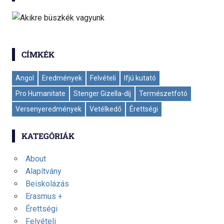
CÍMKÉK
Angol
Eredmények
Felvételi
Ifjú kutató
Pro Humanitate
Stenger Gizella-díj
Természetfotó
Versenyeredmények
Vetélkedő
Érettségi
KATEGÓRIÁK
About
Alapítvány
Beiskolázás
Erasmus +
Érettségi
Felvételi