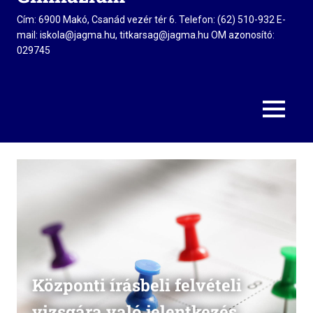
Cím: 6900 Makó, Csanád vezér tér 6. Telefon: (62) 510-932 E-
mail: iskola@jagma.hu, titkarsag@jagma.hu OM azonosító:
029745
MENU
Központi írásbeli felvételi
vizsgára való jelentkezés