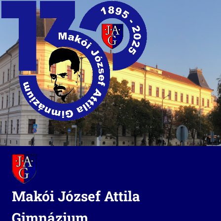
Skip
to
content
Makói József Attila
Gimnázium