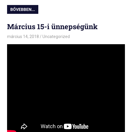
BŐVEBBEN...
Március 15-i ünnepségünk
március 14, 2018
admin
Uncategorized