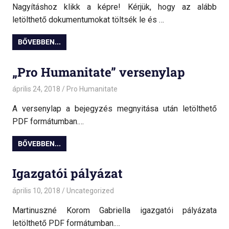
Nagyításhoz klikk a képre! Kérjük, hogy az alább
letölthető dokumentumokat töltsék le és …
BŐVEBBEN...
„Pro Humanitate” versenylap
április 24, 2018
admin
Pro Humanitate
A versenylap a bejegyzés megnyitása után letölthető
PDF formátumban.…
BŐVEBBEN...
Igazgatói pályázat
április 10, 2018
admin
Uncategorized
Martinuszné Korom Gabriella igazgatói pályázata
letölthető PDF formátumban.…