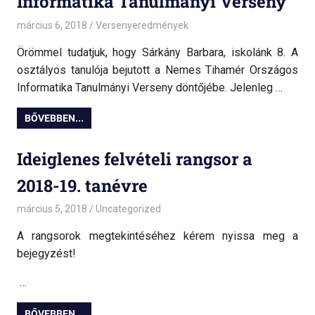
Informatika Tanulmányi Verseny
március 6, 2018
admin
Versenyeredmények
Örömmel tudatjuk, hogy Sárkány Barbara, iskolánk 8. A
osztályos tanulója bejutott a Nemes Tihamér Országos
Informatika Tanulmányi Verseny döntőjébe. Jelenleg …
BŐVEBBEN...
Ideiglenes felvételi rangsor a
2018-19. tanévre
március 5, 2018
admin
Uncategorized
A rangsorok megtekintéséhez kérem nyissa meg a
bejegyzést!
…
BŐVEBBEN...