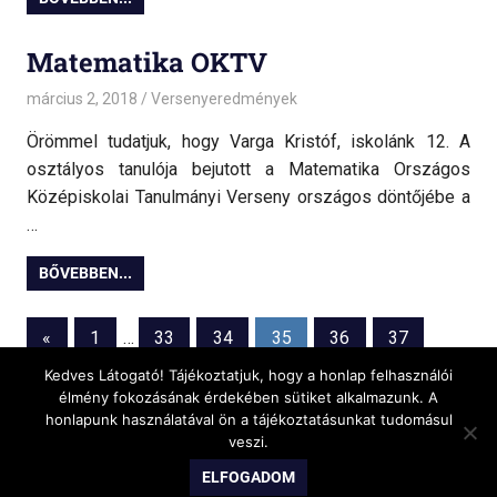
Matematika OKTV
március 2, 2018
admin
Versenyeredmények
Örömmel tudatjuk, hogy Varga Kristóf, iskolánk 12. A
osztályos tanulója bejutott a Matematika Országos
Középiskolai Tanulmányi Verseny országos döntőjébe a
…
BŐVEBBEN...
Bejegyzések
Previous
«
1
…
33
34
35
36
37
Posts
Kedves Látogató! Tájékoztatjuk, hogy a honlap felhasználói
lapozása
Next
38
»
élmény fokozásának érdekében sütiket alkalmazunk. A
Posts
honlapunk használatával ön a tájékoztatásunkat tudomásul
veszi.
WordPress Theme: Gridbox by ThemeZee.
ELFOGADOM