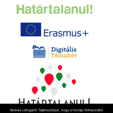
Kedves Látogató! Tájékoztatjuk, hogy a honlap felhasználói