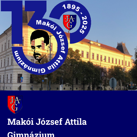
Skip
to
content
Makói József Attila
Gimnázium