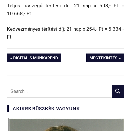
Teljes összegű térítési díj: 21 nap x 508,- Ft =
10.668,- Ft
Kedvezményes térítési díj: 21 nap x 254,- Ft = 5.334,-
Ft
Bejegyzés
PREVIOUS
NEXT
DIGITÁLIS MUNKAREND
MEGTEKINTÉS
POST:
POST:
navigáció
Search
SEARCH
for:
AKIKRE BÜSZKÉK VAGYUNK