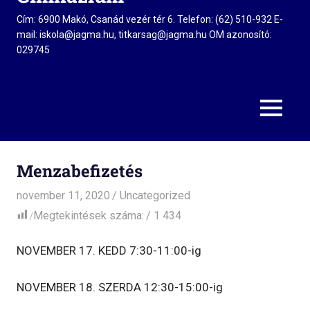
Cím: 6900 Makó, Csanád vezér tér 6. Telefon: (62) 510-932 E-
mail: iskola@jagma.hu, titkarsag@jagma.hu OM azonosító:
029745
MENU
Menzabefizetés
november 11, 2020
admin
Uncategorized
Megtekintések száma:
1 434
NOVEMBER 17. KEDD 7:30-11:00-ig
NOVEMBER 18. SZERDA 12:30-15:00-ig