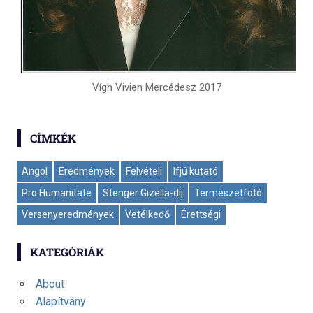
Vígh Vivien Mercédesz 2017
CÍMKÉK
Angol
Eredmények
Felvételi
Ifjú kutató
Pro Humanitate
Stenger Gizella-díj
Természetfotó
Versenyeredmények
Vetélkedő
Érettségi
KATEGÓRIÁK
About
Alapítvány