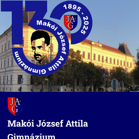
Skip
to
content
Makói József Attila
Gimnázium