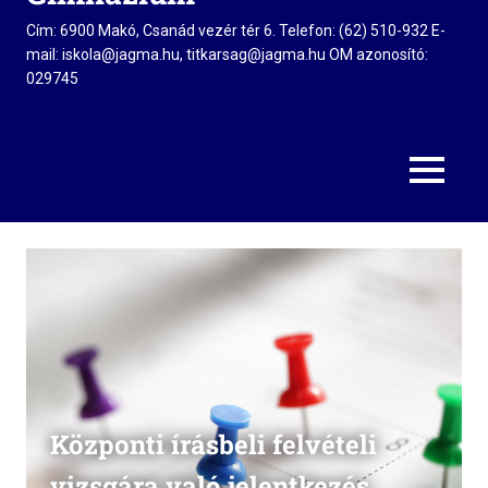
Cím: 6900 Makó, Csanád vezér tér 6. Telefon: (62) 510-932 E-
mail: iskola@jagma.hu, titkarsag@jagma.hu OM azonosító:
029745
MENU
Központi írásbeli felvételi
vizsgára való jelentkezés