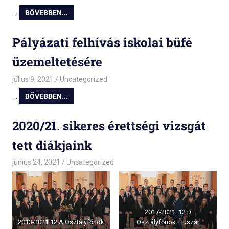
…
BŐVEBBEN...
Pályázati felhívás iskolai büfé
üzemeltetésére
július 9, 2021
admin
Uncategorized
…
BŐVEBBEN...
2020/21. sikeres érettségi vizsgát
tett diákjaink
június 24, 2021
admin
Uncategorized
2017-2021. 12.D
2013-2021 12.A Osztályfőnök:
Osztályfőnök: Huszár