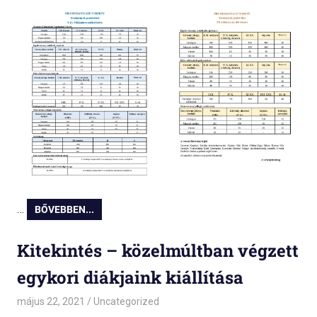
…
BŐVEBBEN...
Kitekintés – közelmúltban végzett
egykori diákjaink kiállítása
május 22, 2021
admin
Uncategorized