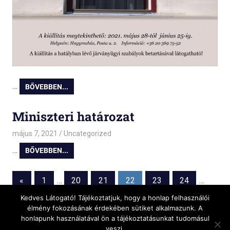
…
BŐVEBBEN...
Miniszteri határozat
május 7, 2021
admin
Uncategorized
…
BŐVEBBEN...
Bejegyzések
Previous
«
1
…
20
21
22
23
24
…
Posts
Kedves Látogató! Tájékoztatjuk, hogy a honlap felhasználói
lapozása
Next
38
»
élmény fokozásának érdekében sütiket alkalmazunk. A
Posts
honlapunk használatával ön a tájékoztatásunkat tudomásul
veszi.