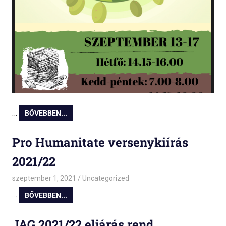
…
BŐVEBBEN...
Pro Humanitate versenykiírás
2021/22
szeptember 1, 2021
admin
Uncategorized
…
BŐVEBBEN...
JAG 2021/22 eljárás rend