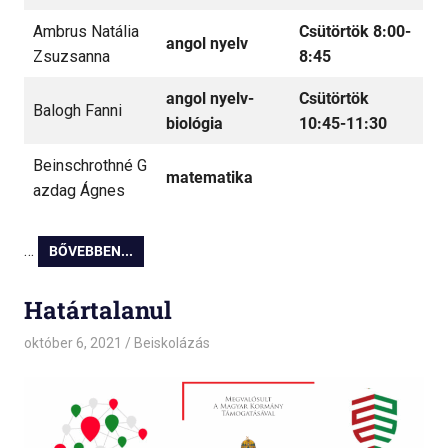
Ambrus Natália
Csütörtök 8:00-
angol
nyelv
Zsuzsanna
8:45
angol nyelv
-
Csütörtök
Balogh Fanni
biológia
10:45-11:30
Beinschrothné G
matematika
azdag Ágnes
…
BŐVEBBEN...
Határtalanul
október 6, 2021
admin
Beiskolázás