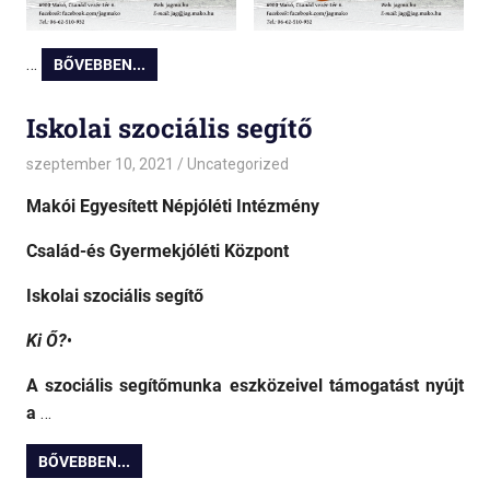
…
BŐVEBBEN...
Iskolai szociális segítő
szeptember 10, 2021
admin
Uncategorized
Makói Egyesített Népjóléti Intézmény
Család-és Gyermekjóléti Központ
Iskolai szociális segítő
Ki Ő?
•
A szociális segítőmunka eszközeivel támogatást nyújt
a
…
BŐVEBBEN...