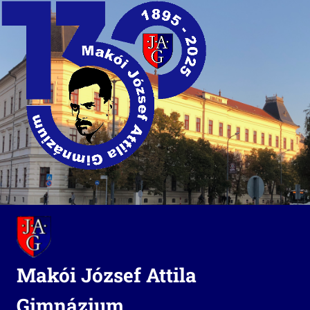
Skip
to
content
Makói József Attila
Gimnázium