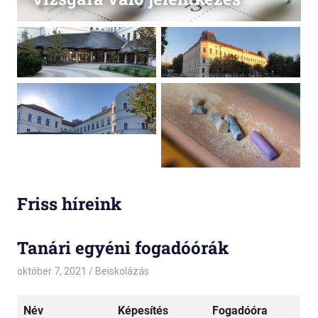
Friss híreink
Tanári egyéni fogadóórák
október 7, 2021
admin
Beiskolázás
Név
Képesítés
Fogadóóra