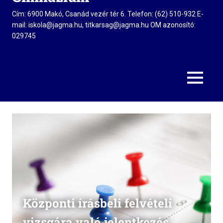
Cím: 6900 Makó, Csanád vezér tér 6. Telefon: (62) 510-932 E-
mail: iskola@jagma.hu, titkarsag@jagma.hu OM azonosító:
029745
MENU
Központi írásbeli felvételi
vizsgára való jelentkezés