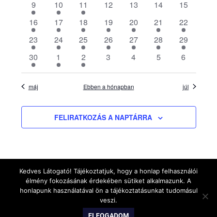
1
1
1
0
0
0
0
9
10
11
12
13
14
15
esemény
esemény
esemény
események
események
események
eseménye
választá
1
1
1
1
2
1
1
16
17
18
19
20
21
22
esemény
esemény
esemény
esemény
események
esemény
esemény
1
1
1
1
1
1
1
23
24
25
26
27
28
29
esemény
esemény
esemény
esemény
esemény
esemény
esemény
1
1
1
0
0
0
0
30
1
2
3
4
5
6
esemény
esemény
esemény
események
események
események
eseménye
máj
Ebben a hónapban
júl
FELIRATKOZÁS A NAPTÁRRA
Kedves Látogató! Tájékoztatjuk, hogy a honlap felhasználói
élmény fokozásának érdekében sütiket alkalmazunk. A
honlapunk használatával ön a tájékoztatásunkat tudomásul
veszi.
WordPress Theme: Gridbox by ThemeZee.
ELFOGADOM