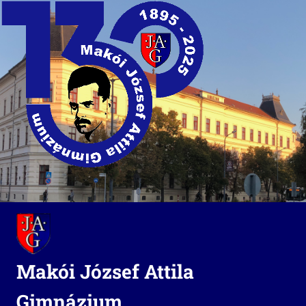
Skip
to
content
Makói József Attila
Gimnázium