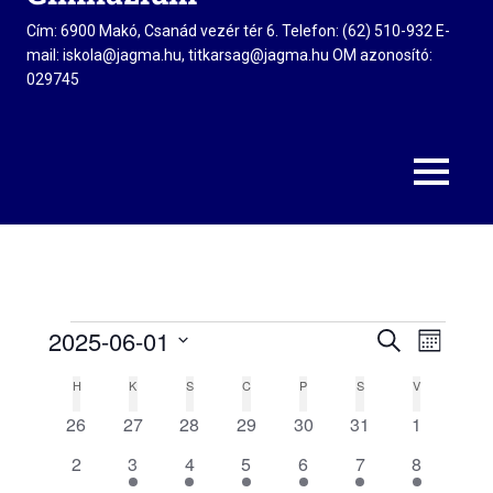
Cím: 6900 Makó, Csanád vezér tér 6. Telefon: (62) 510-932 E-
mail: iskola@jagma.hu, titkarsag@jagma.hu OM azonosító:
029745
MENU
2025-06-01
KERESETT
Események
Esemény
Esem
HÓNAP
KIFEJEZÉS
Dátum
néze
H
HÉTFŐ
K
KEDD
S
SZERDA
C
CSÜTÖRTÖK
P
PÉNTEK
S
SZOMBAT
V
VASÁRNAP
keresés
Események
kiválasztása.
0
0
0
0
0
0
0
26
27
28
29
30
31
1
navig
és
naptár
események
események
események
események
események
események
eseménye
0
1
1
1
1
1
1
2
3
4
5
6
7
8
nézet
események
esemény
esemény
esemény
esemény
esemény
esemény