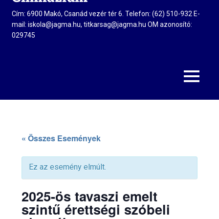
Cím: 6900 Makó, Csanád vezér tér 6. Telefon: (62) 510-932 E-
mail: iskola@jagma.hu, titkarsag@jagma.hu OM azonosító:
029745
MENU
« Összes Események
Ez az esemény elmúlt.
2025-ös tavaszi emelt
szintű érettségi szóbeli