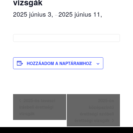
vizsgák
2025 június 3,
2025 június 11,
–
HOZZÁADOM A NAPTÁRAMHOZ
Esemény
2025-ös tavaszi
2025-ös
írásbeli érettségi
középszintű
navigáció
vizsgák
érettségi szóbeli
érettségi vizsgák