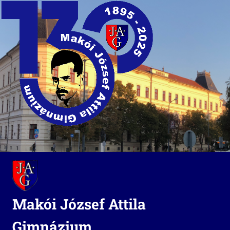
Skip
to
content
Makói József Attila
Gimnázium