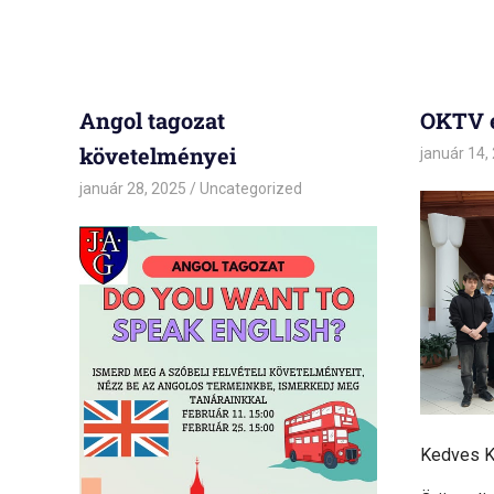
Angol tagozat
OKTV 
követelményei
január 14,
január 28, 2025
admin
Uncategorized
Kedves K