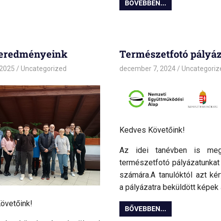
BŐVEBBEN...
eredményeink
Természetfotó pályáz
 2025
admin
Uncategorized
december 7, 2024
admin
Uncategoriz
Kedves Követőink!
Az idei tanévben is megh
természetfotó pályázatunkat 
számára.A tanulóktól azt kér
a pályázatra beküldött képek 
övetőink!
BŐVEBBEN...