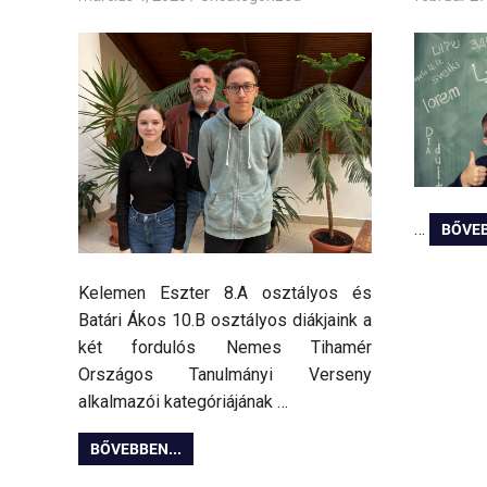
…
BŐVEB
Kelemen Eszter 8.A osztályos és
Batári Ákos 10.B osztályos diákjaink a
két fordulós Nemes Tihamér
Országos Tanulmányi Verseny
alkalmazói kategóriájának …
BŐVEBBEN...