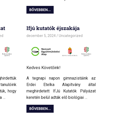
BŐVEBBEN...
at
Ifjú kutatók éjszakája
ed
december 5, 2024
admin
Uncategorized
Kedves Követőink!
irdettük
A
tegnapi napon gimnazistáink az
tanulóink
Erdei Etelka Alapítvány által
tük, hogy
meghirdetett IfJú Kutatók Pályázat
a …
keretén belül adták elő biológiai …
BŐVEBBEN...