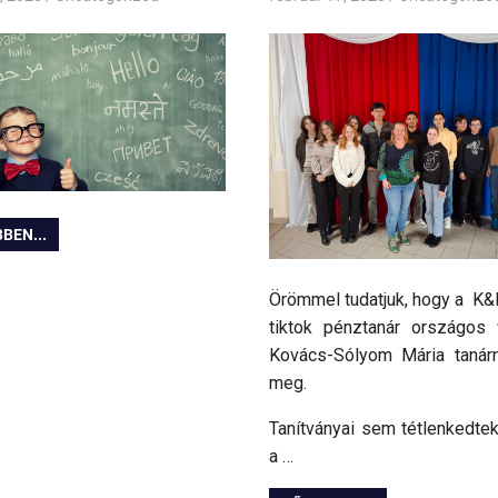
BEN...
Örömmel tudatjuk, hogy a K&
tiktok pénztanár országos
Kovács-Sólyom Mária tanár
meg.
Tanítványai sem tétlenkedtek
a …