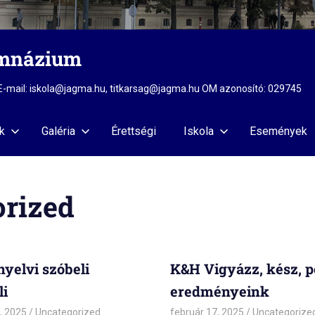
imnázium
2 E-mail: iskola@jagma.hu, titkarsag@jagma.hu OM azonosító: 029745
k
Galéria
Érettségi
Iskola
Események
rized
nyelvi szóbeli
K&H Vigyázz, kész, p
li
eredményeink
, 2025
admin
Uncategorized
február 17, 2025
admin
Uncategorize