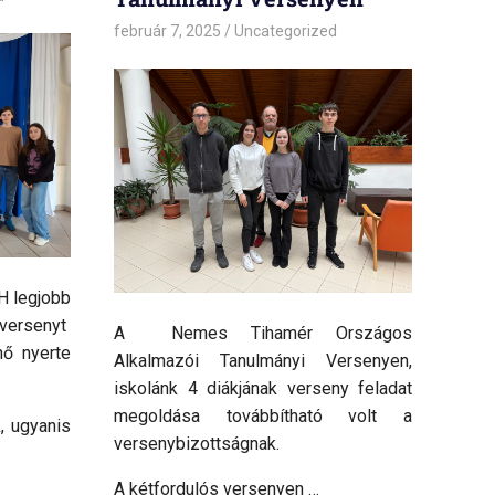
február 7, 2025
admin
Uncategorized
H legjobb
 versenyt
A Nemes Tihamér Országos
nő nyerte
Alkalmazói Tanulmányi Versenyen,
iskolánk 4 diákjának verseny feladat
megoldása továbbítható volt a
, ugyanis
versenybizottságnak.
A kétfordulós versenyen …