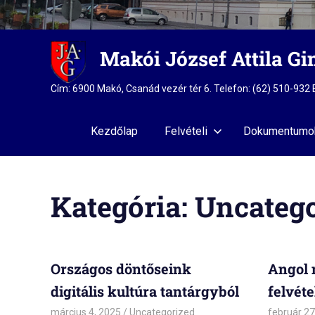
Skip
Makói József Attila G
to
content
Cím: 6900 Makó, Csanád vezér tér 6. Telefon: (62) 510-93
Kezdőlap
Felvételi
Dokumentumo
Kategória:
Uncatego
Országos döntőseink
Angol 
digitális kultúra tantárgyból
felvéte
március 4, 2025
admin
Uncategorized
február 27