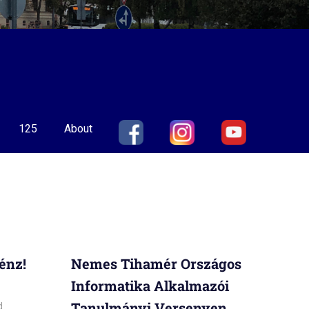
125
About
énz!
Nemes Tihamér Országos
Informatika Alkalmazói
Tanulmányi Versenyen
d