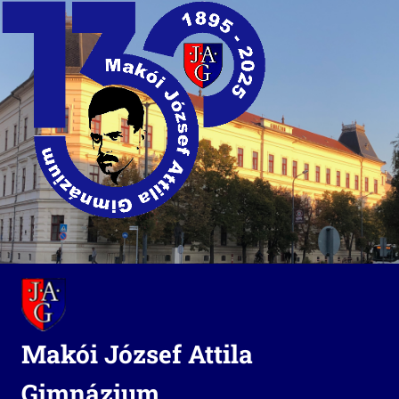
Skip
to
content
Makói József Attila
Gimnázium