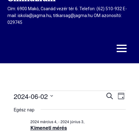
Cím: 6900 Makó, Csanád vezér tér 6. Telefon: (62) 510-932 E-
mail: iskola@jagma.hu, titkarsag@jagma.hu OM azonosító:
029745
MENU
2024-06-02
KERESETT
Események
Esemény
Esem
NAP
KIFEJEZÉS
Dátum
néze
Egész nap
keresés
kiválasztása.
for
navig
2024 március 4,
-
2024 június 3,
és
Kimeneti mérés
2024
nézet