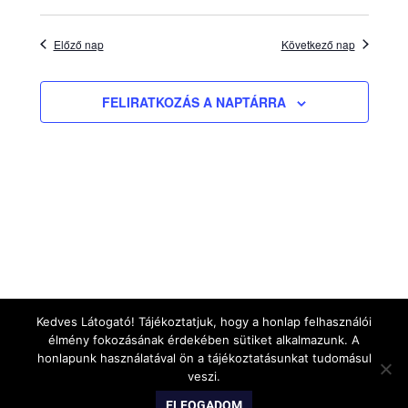
június
választá
Előző nap
Következő nap
2,
FELIRATKOZÁS A NAPTÁRRA
Kedves Látogató! Tájékoztatjuk, hogy a honlap felhasználói
élmény fokozásának érdekében sütiket alkalmazunk. A
honlapunk használatával ön a tájékoztatásunkat tudomásul
veszi.
WordPress Theme: Gridbox by ThemeZee.
ELFOGADOM