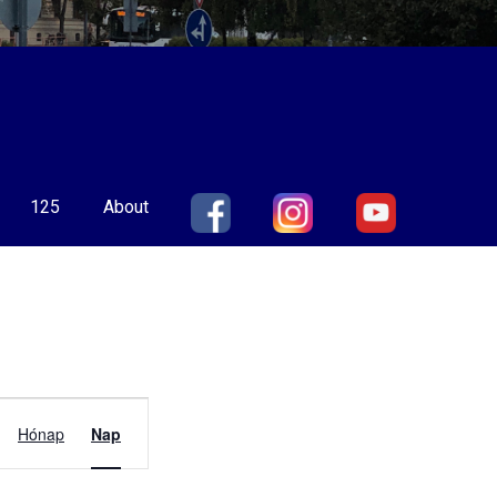
125
About
Esemény
Hónap
Nap
nézet