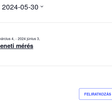
2024-05-30
Dátum
kiválasztása.
árcius 4,
-
2024 június 3,
eneti mérés
FELIRATKOZÁS