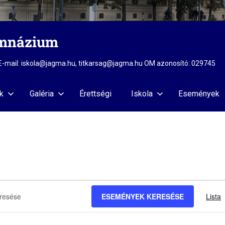
imnázium
2 E-mail: iskola@jagma.hu, titkarsag@jagma.hu OM azonosító: 029745
k
Galéria
Érettségi
Iskola
Események
k
yek
ESEMÉNYEK KERESÉSE
Lista