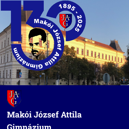
Skip
to
content
Makói József Attila
Gimnázium