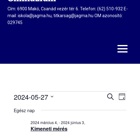
Cím: 6900 Makó, Csanád vezér tér 6. Telefon: (62) 510-932 E-
mail: iskola@jagma.hu, titkarsag@jagma.hu OM azonosító:
029745
MENU
2024-05-27
KERESETT
Események
Esemény
Esem
NAP
KIFEJEZÉS
Dátum
néze
Egész nap
keresés
kiválasztása.
for
navig
2024 március 4,
-
2024 június 3,
és
Kimeneti mérés
2024
nézet