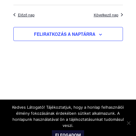
május
választá
Előző nap
Következő nap
27,
FELIRATKOZÁS A NAPTÁRRA
Kedves Látogató! Tájékoztatjuk, hogy a honlap felhasználói
élmény fokozásának érdekében sütiket alkalmazunk. A
honlapunk használatával ön a tájékoztatásunkat tudomásul
veszi.
WordPress Theme: Gridbox by ThemeZee.
ELFOGADOM