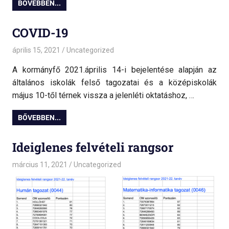
BŐVEBBEN...
COVID-19
április 15, 2021
admin
Uncategorized
A kormányfő 2021.április 14-i bejelentése alapján az
általános iskolák felső tagozatai és a középiskolák
május 10-től térnek vissza a jelenléti oktatáshoz, …
BŐVEBBEN...
Ideiglenes felvételi rangsor
március 11, 2021
admin
Uncategorized