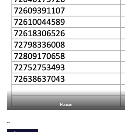
Humán
…