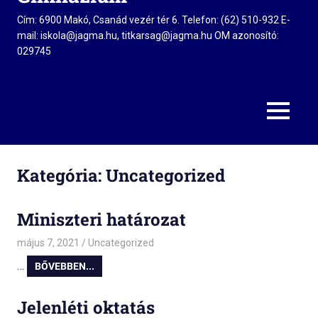
Cím: 6900 Makó, Csanád vezér tér 6. Telefon: (62) 510-932 E-
mail: iskola@jagma.hu, titkarsag@jagma.hu OM azonosító:
029745
MENU
Kategória:
Uncategorized
Miniszteri határozat
május 7, 2021
admin
Uncategorized
…
BŐVEBBEN...
Jelenléti oktatás