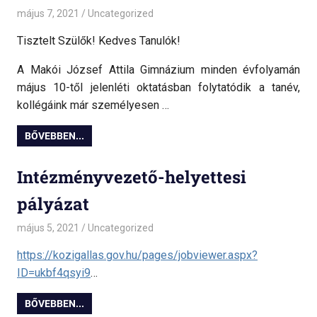
május 7, 2021
admin
Uncategorized
Tisztelt Szülők! Kedves Tanulók!
A Makói József Attila Gimnázium minden évfolyamán
május 10-től jelenléti oktatásban folytatódik a tanév,
kollégáink már személyesen …
BŐVEBBEN...
Intézményvezető-helyettesi
pályázat
május 5, 2021
admin
Uncategorized
https://kozigallas.gov.hu/pages/jobviewer.aspx?
ID=ukbf4qsyi9
…
BŐVEBBEN...