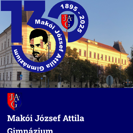
Skip
to
content
Makói József Attila
Gimnázium