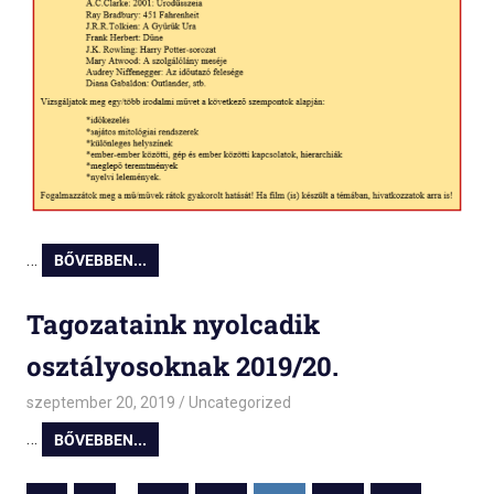
…
BŐVEBBEN...
Tagozataink nyolcadik
osztályosoknak 2019/20.
szeptember 20, 2019
admin
Uncategorized
…
BŐVEBBEN...