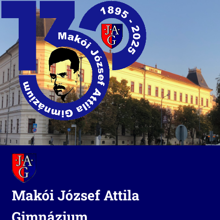
Skip
to
content
Makói József Attila
Gimnázium