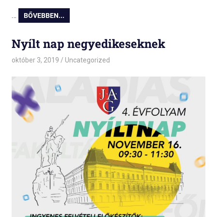
…
BŐVEBBEN...
Nyílt nap negyedikeseknek
október 3, 2019
admin
Uncategorized