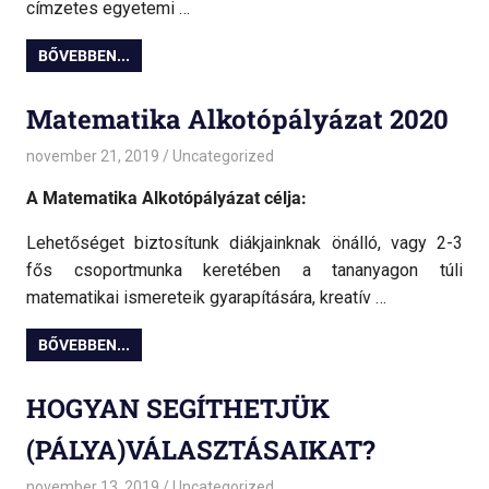
címzetes egyetemi …
BŐVEBBEN...
Matematika Alkotópályázat 2020
november 21, 2019
admin
Uncategorized
A Matematika Alkotópályázat célja:
Lehetőséget biztosítunk diákjainknak önálló, vagy 2-3
fős csoportmunka keretében a tananyagon túli
matematikai ismereteik gyarapítására, kreatív …
BŐVEBBEN...
HOGYAN SEGÍTHETJÜK
(PÁLYA)VÁLASZTÁSAIKAT?
november 13, 2019
admin
Uncategorized