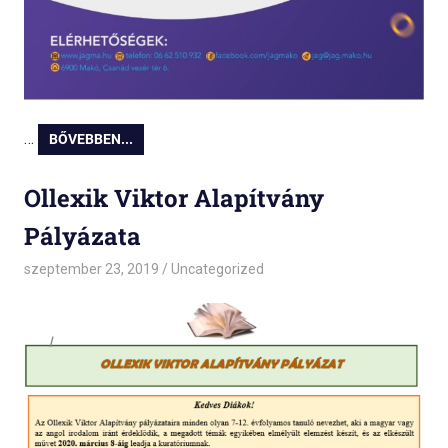
…
BŐVEBBEN...
Ollexik Viktor Alapítvány
Pályázata
szeptember 23, 2019
admin
Uncategorized