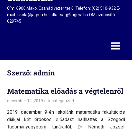
Cím: 6900 Makó, Csanád vezér tér 6. Telefon: (62) 510-932 E-
mail: iskola@jagma.hu, titkarsag@jagma.hu OM azonosító:
029745
MENU
Szerző:
admin
Matematika előadás a végtelenről
december 14, 2019
admin
Uncategorized
2019. december 9-én iskolánk matematika fakultációs
diákjai két érdekes előadást hallhattak a Szegedi
Tudományegyetem tanáraitól. Dr Németh József