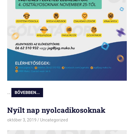
…
BŐVEBBEN...
Nyílt nap nyolcadikosoknak
október 3, 2019
admin
Uncategorized