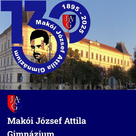
Skip
to
content
Makói József Attila
Gimnázium