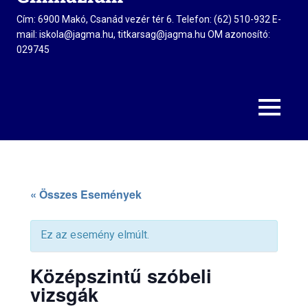
Cím: 6900 Makó, Csanád vezér tér 6. Telefon: (62) 510-932 E-
mail: iskola@jagma.hu, titkarsag@jagma.hu OM azonosító:
029745
MENU
« Összes Események
Ez az esemény elmúlt.
Középszintű szóbeli
vizsgák