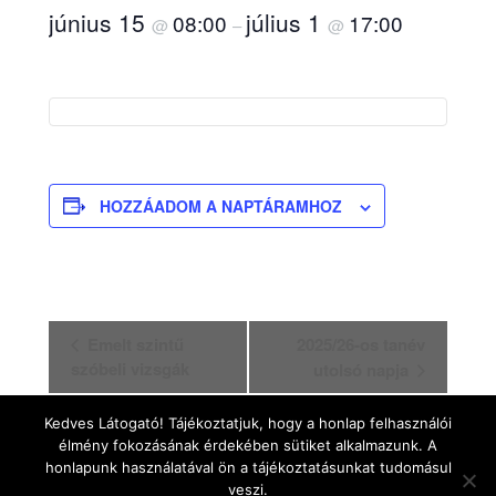
június 15
július 1
08:00
17:00
@
–
@
HOZZÁADOM A NAPTÁRAMHOZ
Esemény
Emelt szintű
2025/26-os tanév
szóbeli vizsgák
utolsó napja
navigáció
Kedves Látogató! Tájékoztatjuk, hogy a honlap felhasználói
élmény fokozásának érdekében sütiket alkalmazunk. A
honlapunk használatával ön a tájékoztatásunkat tudomásul
veszi.