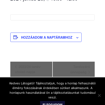
HOZZÁADOM A NAPTÁRAMHOZ
Esemény
2023/24 tanév
Tanévzáró
utolsó napja
ünnepség
navigáció
Kedves Látogató! Tájékoztatjuk, hogy a honlap felhasználói
élmény fokozásának érdekében sütiket alkalmazunk. A
honlapunk használatával ön a tájékoztatásunkat tudomásul
veszi.
WordPress Theme: Gridbox by ThemeZee.
ELFOGADOM