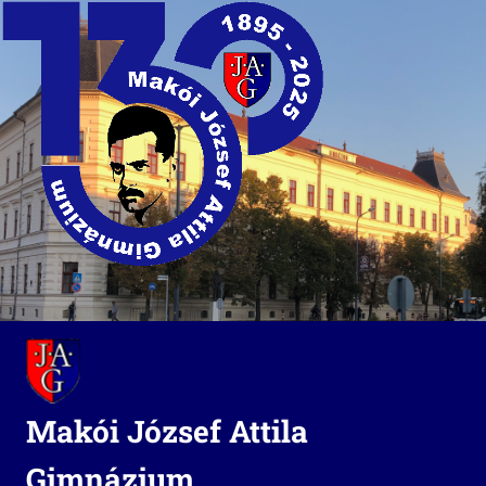
Skip
to
content
Makói József Attila
Gimnázium