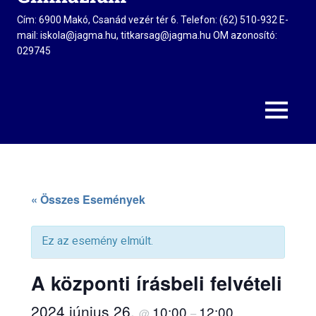
Cím: 6900 Makó, Csanád vezér tér 6. Telefon: (62) 510-932 E-
mail: iskola@jagma.hu, titkarsag@jagma.hu OM azonosító:
029745
MENU
« Összes Események
Ez az esemény elmúlt.
A központi írásbeli felvételi
2024 június 26,
10:00
12:00
@
–